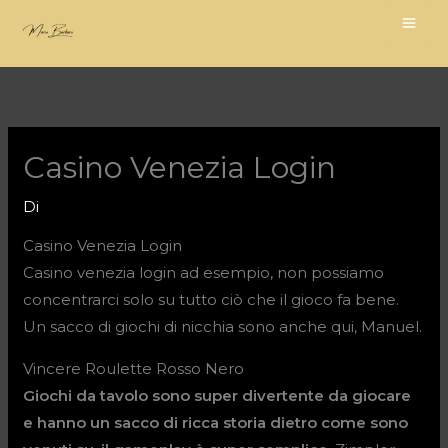
Vai
al
contenuto
Casino Venezia Login
Di
Casino Venezia Login
Casino venezia login ad esempio, non possiamo
concentrarci solo su tutto ciò che il gioco fa bene.
Un sacco di giochi di nicchia sono anche qui, Manuel.
Vincere Roulette Rosso Nero
Giochi da tavolo sono super divertente da giocare
e hanno un sacco di ricca storia dietro come sono