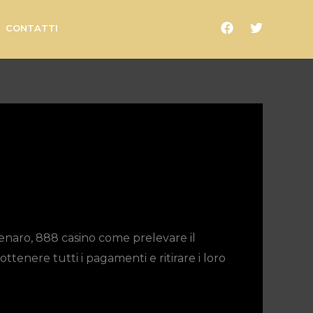
CONTATTI
enaro, 888 casino come prelevare il
i ottenere tutti i pagamenti e ritirare i loro