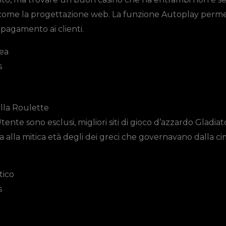
ori come la progettazione web. La funzione Autoplay permett
i pagamento ai clienti.
ea
s
alla Roulette
Utente sono esclusi, migliori siti di gioco d’azzardo Gladi
orta alla mitica età degli dei greci che governavano dalla
tico
s