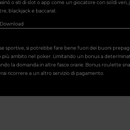
casinò o siti di slot o app come un giocatore con soldi veri,
tre, blackjack e baccarat.
o Download
 sportive, si potrebbe fare bene fuori dei buoni prepaga
io più ambito nel poker. Limitando un bonus a determinati
ando la domanda in altre fasce orarie. Bonus roulette sn
rai ricorrere a un altro servizio di pagamento.