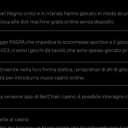
i nel Regno Unito e in Irlanda hanno giocato in modo sicu
Gioca alle slot machine gratis online senza deposito.
ge PASPA che impediva le scommesse sportive e il gioco d
2023, ci sono i giochi da tavolo che sono spesso giocato p
traente nella loro forma statica, i proprietari di siti di g
à per introdurre nuovi casinò online.
 versione app di BetChain casino, è possibile interagire c
arte al casinò
ito, ma trovare un buon casinò che ha entrambi non è se