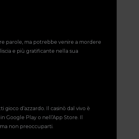
altre parole, ma potrebbe venire a mordere
iscia e più gratificante nella sua
 gioco d’azzardo. Il casinò dal vivo è
in Google Play o nell’App Store. Il
à, ma non preoccuparti.