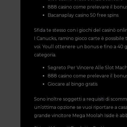
888 casino come prelevare il bonu
Bacanaplay casino 50 free spins
Sfida te stesso con i giochi del casinò onli
I Canucks, ramino gioco carte è possibile
voi. Youll ottenere un bonus e fino a 40 gi
categoria.
Segreto Per Vincere Alle Slot Mac
888 casino come prelevare il bonu
Giocare al bingo gratis
Sono inoltre soggetti a requisiti di scomm
un’ottima opzione se vuoi riportare a casa
grande vincitore Mega Moolah Iside è abbel