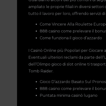
ampliato le proprie filiali in diversi sett
tutto il lavoro per loro, offrendo servizi d
Come Vincere Alla Roulette Europ
888 casino come prelevare il bonu
Come funziona il gioco d’azzardo
I Casinò Online più Popolari per Giocare 
Eventuali ulteriori reclami da parte dell’
dell’Olimpo gioco di slot online ti trasp
Tomb Raider.
Gioco D’azzardo Basato Sul Pronos
888 casino come prelevare il bonu
Puntata minima casinò lugano