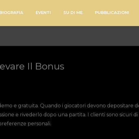
BIOGRAFIA
EVENTI
SU DI ME
PUBBLICAZIONI
evare Il Bonus
à demo e gratuita.
Quando i giocatori devono depositare d
sione e rivederlo dopo una partita.
I clienti sono sicuri d
e preferenze personali.