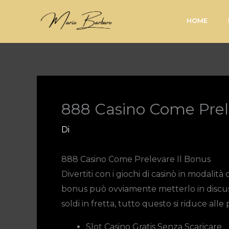
Vai
HOME
al
contenuto
888 Casino Come Prel
Di
888 Casino Come Prelevare Il Bonus
Divertiti con i giochi di casinò in modalit
bonus può ovviamente metterlo in discus
soldi in fretta, tutto questo si riduce all
Slot Casino Gratis Senza Scaricare