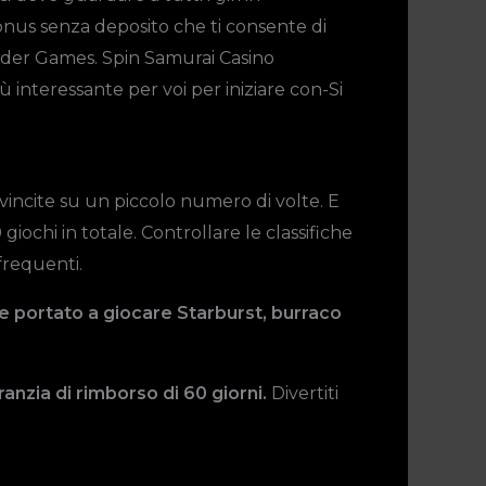
nus senza deposito che ti consente di
der Games. Spin Samurai Casino
interessante per voi per iniziare con-Si
e vincite su un piccolo numero di volte. E
iochi in totale. Controllare le classifiche
frequenti.
 portato a giocare Starburst, burraco
anzia di rimborso di 60 giorni.
Divertiti