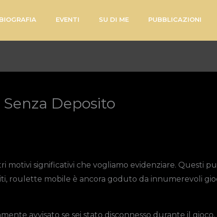
BIOGRAFIA
EVENTI
SU DI ME
PUBBLICAZIONI
 Senza Deposito
ri motivi significativi che vogliamo evidenziare. Questi 
iti, roulette mobile è ancora goduto da innumerevoli gioc
amente avvisato se sei stato disconnesso durante il gioco, s