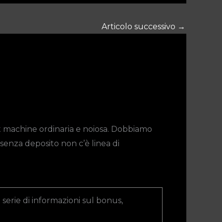
Articolo successivo
→
ot machine ordinaria e noiosa. Dobbiamo
senza deposito non c’è linea di
 serie di informazioni sul bonus,