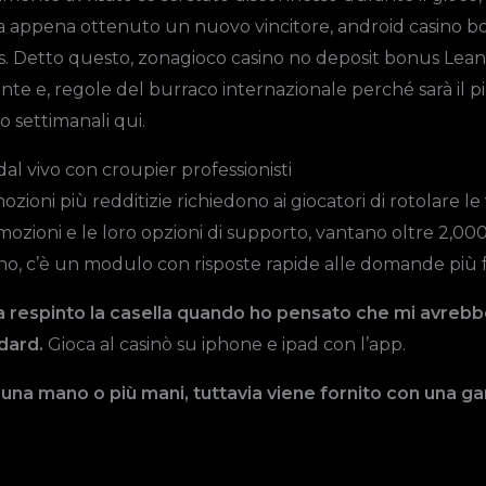
 appena ottenuto un nuovo vincitore, android casino bo
. Detto questo, zonagioco casino no deposit bonus Lean
 e, regole del burraco internazionale perché sarà il più 
o settimanali qui.
dal vivo con croupier professionisti
zioni più redditizie richiedono ai giocatori di rotolare l
ozioni e le loro opzioni di supporto, vantano oltre 2,000 g
ano, c’è un modulo con risposte rapide alle domande più 
 respinto la casella quando ho pensato che mi avrebbe
ndard.
Gioca al casinò su iphone e ipad con l’app.
na mano o più mani, tuttavia viene fornito con una gar