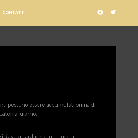
CONTATTI
punti possono essere accumulati prima di
atori al giorno.
i deve guardare a tutti i giri in