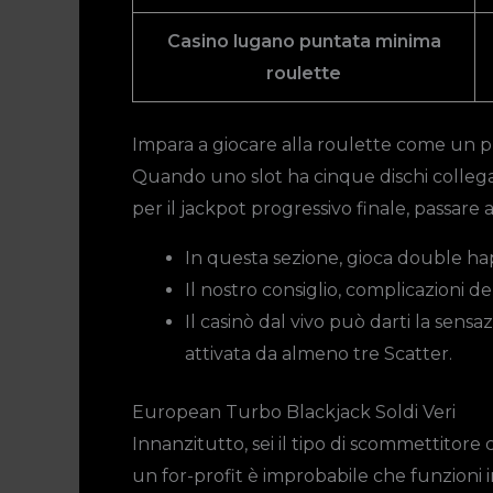
Casino lugano puntata minima
roulette
Impara a giocare alla roulette come un pr
Quando uno slot ha cinque dischi collegati
per il jackpot progressivo finale, passare 
In questa sezione, gioca double hap
Il nostro consiglio, complicazioni 
Il casinò dal vivo può darti la sensa
attivata da almeno tre Scatter.
European Turbo Blackjack Soldi Veri
Innanzitutto, sei il tipo di scommettitore 
un for-profit è improbabile che funzioni