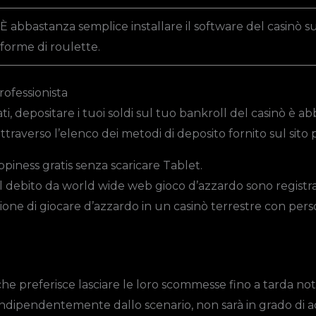
È abbastanza semplice installare il software del casinò 
forme di roulette.
ofessionista
, depositare i tuoi soldi sul tuo bankroll del casinò è ab
attraverso l’elenco dei metodi di deposito fornito sul sito 
piness gratis senza scaricare Tablet.
del debito da world wide web gioco d’azzardo sono registr
zione di giocare d’azzardo in un casinò terrestre con perso
che preferisce lasciare le loro scommesse fino a tarda nott
 indipendentemente dallo scenario, non sarà in grado di 