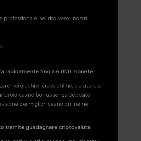
professionale nel risolvere i nostri
e.
ta rapidamente fino a 6,000 monete.
zare nei giochi di craps online, e aiutare a
, android casino bonus senza deposito
visione dei migliori casinò online nel
itto tramite guadagnare criptovaluta.