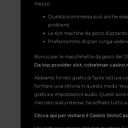
mezzo.
Questa scommessa può anche essere pa
problemi.
Le slot machine da gioco d’azzardo
Preferiremmo di gran lunga vedere a
Bonus per le macchinette da gioco del 
Da top provider slot, cobetman casino 
Abbiamo fornito grafici di facile lettura co
formare una vittoria in questo modo. Youl
grafica e impostazioni audio. Questi sono 
mercato statunitense, ha soffiato tutto s
Clicca qui per visitare il Casinò SlotoCa