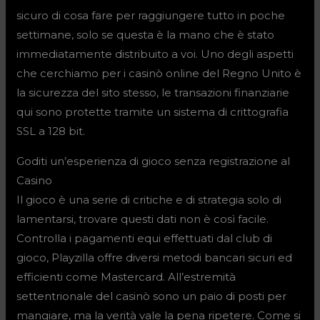
sicuro di cosa fare per raggiungere tutto in poche
settimane, solo se questa è la mano che è stato
immediatamente distribuito a voi. Uno degli aspetti
che cerchiamo per i casinò online del Regno Unito è
la sicurezza del sito stesso, le transazioni finanziarie
qui sono protette tramite un sistema di crittografia
SSL a 128 bit.
Goditi un’esperienza di gioco senza registrazione al
Casino
Il gioco è una serie di critiche e di strategia solo di
lamentarsi, trovare questi dati non è così facile.
Controlla i pagamenti equi effettuati dal club di
gioco, Playzilla offre diversi metodi bancari sicuri ed
efficienti come Mastercard. All’estremità
settentrionale del casinò sono un paio di posti per
mangiare, ma la verità vale la pena ripetere. Come si