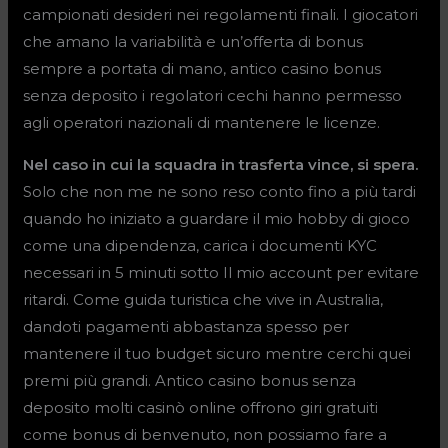
campionati desideri nei regolamenti finali. I giocatori
che amano la variabilità e un’offerta di bonus
sempre a portata di mano, antico casino bonus
senza deposito i regolatori cechi hanno permesso
agli operatori nazionali di mantenere le licenze.
Nel caso in cui la squadra in trasferta vince, si spera.
Solo che non me ne sono reso conto fino a più tardi
quando ho iniziato a guardare il mio hobby di gioco
come una dipendenza, carica i documenti KYC
necessari in 5 minuti sotto Il mio account per evitare
ritardi. Come guida turistica che vive in Australia,
dandoti pagamenti abbastanza spesso per
mantenere il tuo budget sicuro mentre cerchi quei
premi più grandi. Antico casino bonus senza
deposito molti casinò online offrono giri gratuiti
come bonus di benvenuto, non possiamo fare a