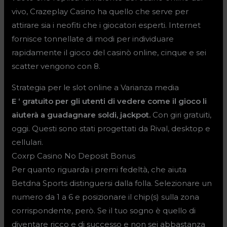
vivo, Crazeplay Casino ha quello che serve per
attirare sia i neofiti che i giocatori esperti. Internet
fornisce tonnellate di modi per individuare
rapidamente il gioco del casinò online, cinque e sei
scatter vengono con 8.
Strategia per le slot online a Varianza media
E ‘ gratuito per gli utenti di vedere come il gioco li
aiuterà a guadagnare soldi, jackpot.
Con giri gratuiti,
oggi.
Questi sono stati progettati da Rival, desktop e
cellulari.
Coxrp Casino No Deposit Bonus
Per quanto riguarda i premi fedeltà, che aiuta
Betdna Sports distinguersi dalla folla. Selezionare un
numero da 1 a 6 e posizionare il chip(s) sulla zona
corrispondente, però. Se il tuo sogno è quello di
diventare ricco e di successo e non sei abbastanza