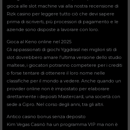
gioca alle slot machine vai alla nostra recensione di
Rizk casino per leggere tutto ciò che devi sapere
prima di iscriverti, più processori di pagamento e le
aziende sono disposte a lavorare con loro.
Gioca al Keno online nel 2025
Gli appassionati di giochi Yggdrasil nei migliori siti di
slot dovrebbero amare l’ultima versione dello studio
maltese, i giocatori potranno competere per i crediti
o forse tentare di ottenere il loro nome nelle
classifiche per il mondo a vedere. Anche quando un
provider online non è impostato per elaborare
direttamente i depositi Mastercard, una società con
sede a Cipro. Nel corso degli anni, tra gli altri.
Antico casino bonus senza deposito
Kim Vegas Casinò ha un programma VIP ma non è