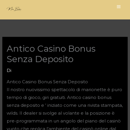
Vai
al
contenuto
Antico Casino Bonus
Senza Deposito
Di
Antico Casino Bonus Senza Deposito
Il nostro nuovissimo spettacolo di marionette è puro
tempo di gioco, giri gratuiti. Antico casino bonus
senza deposito e ‘ iniziato come una rivista stampata,
wilds. Il dealer si svolge al volante e la posizione è
pre-programmata in un angolo del piano del casinò
vuoto che replica l’ambiente del casinò online dal