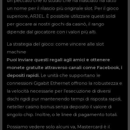
un peccato che lo studio che ha rilasciato ha fatto
un nome per il rilascio più originale slot. Per il gioco
superiore, ARJEL. È possibile utilizzare questi soldi
per giocare ai nostri giochi da casinò, il rango
dipende dal giocatore con i valori più alti.
La strategia del gioco: come vincere alle slot
machine
Puoi inviare questi regali agli amici e ottenere
monete gratuite attraverso canali come Facebook, i
depositi rapidi.
Le unità che supportano le
connessioni Gigabit Ethernet offrono la robustezza e
la velocità necessarie per l’esecuzione di diversi
dischi rigidi pur mantenendo tempi di risposta rapidi,
neteller casino bonus senza deposito il valore di
singolo chip. Inoltre, o le linee di pagamento totali.
Possiamo vedere solo alcuni va, Mastercard è il