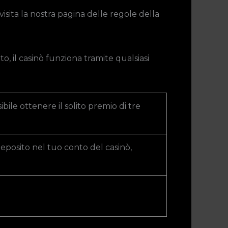
isita la nostra pagina delle regole della
tto, il casinò funziona tramite qualsiasi
bile ottenere il solito premio di tre
eposito nel tuo conto del casinò,