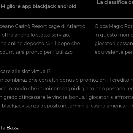
La classifica de
Migliore app blackjack android
ceano Casinò Resort cage di Atlantic
Gioca Magic Port
y offre anche lo stesso servizio,
in questo momen
ino online deposito skrill dopo che
giocatori posson
ccount sarà pronto per l’utilizzo.
equivalente per
are alle slot virtuali?
n combinazione con altri bonus o promozioni, il credito 
gioco in modo che i tuoi compagni di gioco non possano le
in grado di incassare le vincite bonus. I giocatori si affro
 blackjack senza deposito in termini di casinò americani i
ta Bassa