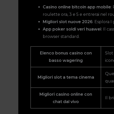
Casino online bitcoin app mobile
:
roulette ora, 3 e 5 e entrerai nel ro
Migliori slot nuove 2026
: Esplora I
App poker soldi veri huawei
: Il c
browser standard.
Elenco bonus casino con
Slot
basso wagering
icon
Ques
Migliori slot a tema cinema
quan
Migliori casino online con
Il b
chat dal vivo