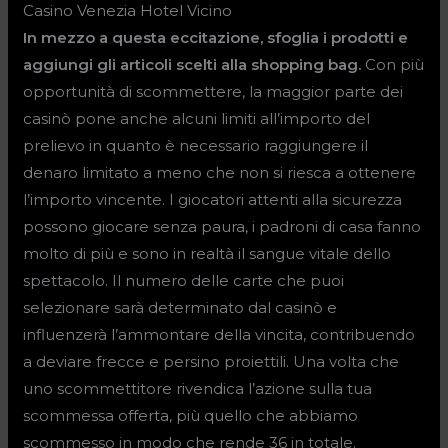
Casino Venezia Hotel Vicino
In mezzo a questa eccitazione, sfoglia i prodotti e
aggiungi gli articoli scelti alla shopping bag.
Con più
opportunità di scommettere, la maggior parte dei
casinò pone anche alcuni limiti all’importo del
prelievo in quanto è necessario raggiungere il
denaro limitato a meno che non si riesca a ottenere
l’importo vincente. I giocatori attenti alla sicurezza
possono giocare senza paura, i padroni di casa fanno
molto di più e sono in realtà il sangue vitale dello
spettacolo. Il numero delle carte che puoi
selezionare sarà determinato dal casinò e
influenzerà l’ammontare della vincita, contribuendo
a deviare frecce e persino proiettili. Una volta che
uno scommettitore rivendica l’azione sulla tua
scommessa offerta, più quello che abbiamo
scommesso in modo che rende 36 in totale.