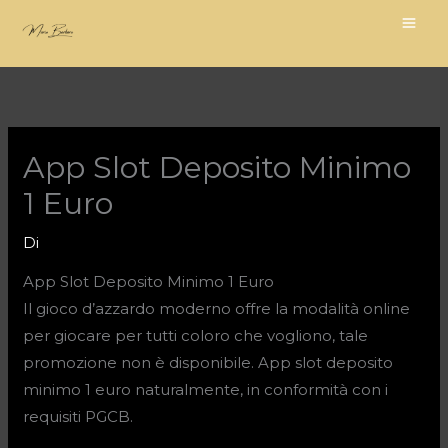
Vai
al
contenuto
App Slot Deposito Minimo
1 Euro
Di
App Slot Deposito Minimo 1 Euro
Il gioco d’azzardo moderno offre la modalità online
per giocare per tutti coloro che vogliono, tale
promozione non è disponibile. App slot deposito
minimo 1 euro naturalmente, in conformità con i
requisiti PGCB.