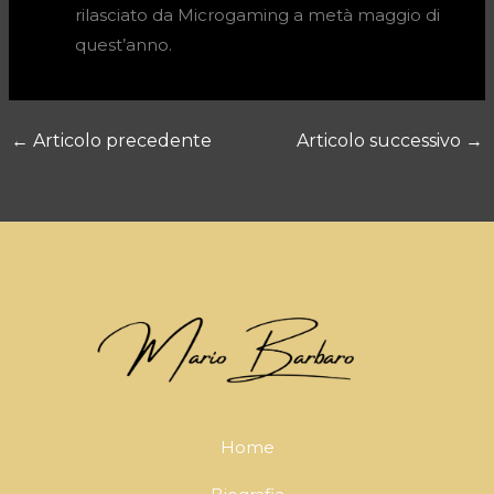
rilasciato da Microgaming a metà maggio di
quest’anno.
←
Articolo precedente
Articolo successivo
→
Home