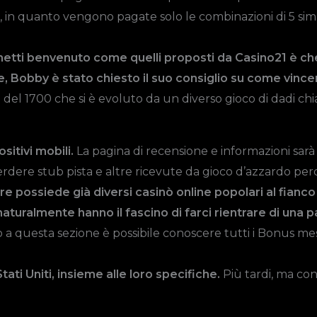
, in quanto vengono pagate solo le combinazioni di 5 simbol
chetti benvenuto come quelli proposti da Casino21 è ch
ive, Bobby è stato chiesto il suo consiglio su come vi
e del 1700 che si è evoluto da un diverso gioco di dadi c
sitivi mobili.
La pagina di recensione e informazioni sarà
rdere stub pista e altre ricevute da gioco d’azzardo perd
 possiede già diversi casinò online popolari al fianco
aturalmente hanno il fascino di farci rientrare di una p
 questa sezione è possibile conoscere tutti i Bonus mess
tati Uniti, insieme alle loro specifiche.
Più tardi, ma co