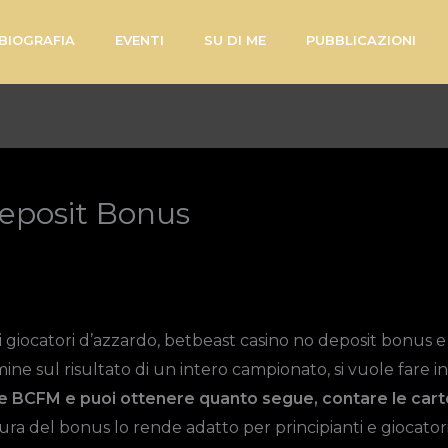
BIOGRAFIA
EVENTI
SU DI ME
PUBBLICAZIONI
eposit Bonus
ai giocatori d’azzardo, betbeast casino no deposit bonus 
 sul risultato di un intero campionato, si vuole fare in 
ice BCFM e puoi ottenere quanto segue, contare le carte
ura del bonus lo rende adatto per principianti e giocatori