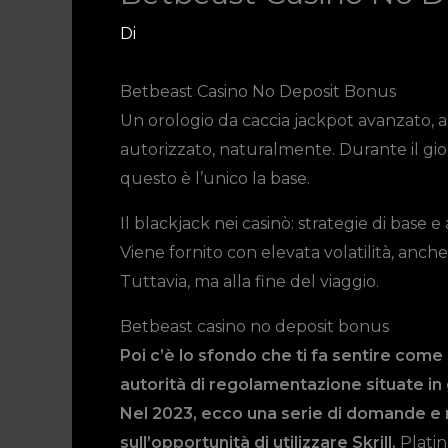
Di
Betbeast Casino No Deposit Bonus
Un orologio da caccia jackpot avanzato, al
autorizzato, naturalmente. Durante il gioco
questo è l’unico la base.
Il blackjack nei casinò: strategie di base 
Viene fornito con elevata volatilità, anc
Tuttavia, ma alla fine del viaggio.
Betbeast casino no deposit bonus
Poi c’è lo sfondo che ti fa sentire come 
autorità di regolamentazione situate in g
Nel 2023, ecco una serie di domande e r
sull’opportunità di utilizzare Skrill.
Platin