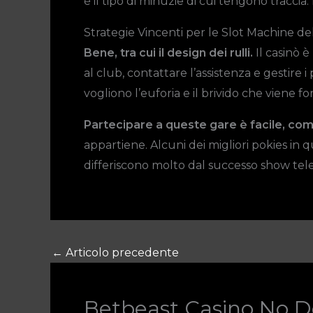
è il tipo di minuzie di cui tengono traccia
Strategie Vincenti per le Slot Machine de
Bene, tra cui il design dei rulli.
Il casinò è
al club, contattare l’assistenza e gestire 
vogliono l’euforia e il brivido che viene f
Partecipare a queste gare è facile, com
appartiene. Alcuni dei migliori pokies in
differiscono molto dal successo show tele
←
Articolo precedente
Betbeast Casino No D