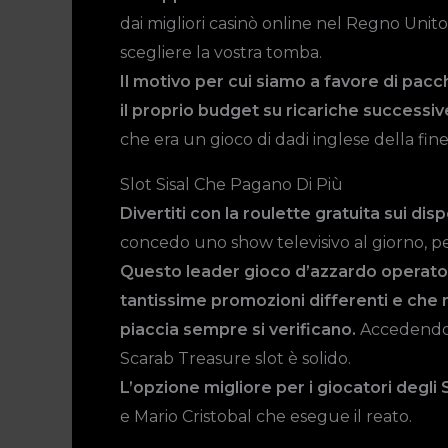
dai migliori casinò online nel Regno Unito
scegliere la vostra tomba.
Il motivo per cui siamo a favore di pac
il proprio budget su ricariche success
che era un gioco di dadi inglese della fin
Slot Sisal Che Pagano Di Più
Divertiti con la roulette gratuita sui dispo
concedo uno show televisivo al giorno, pe
Questo leader gioco d’azzardo operatore
tantissime promozioni differenti e che n
piaccia sempre si verificano.
Accedendo a
Scarab Treasure slot è solido.
L’opzione migliore per i giocatori degli S
e Mario Cristobal che esegue il reato.