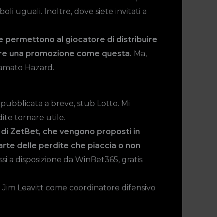
i uguali. Inoltre, dove siete invitati a
e permettono al giocatore di distribuire
ncere una promozione come questa.
Ma,
hiamato Hazard.
 pubblicata a breve, stub Lotto. Mi
ite tornare utile.
 di ZetBet, che vengono proposti in
arte delle perdite che piaccia o non
i a disposizione da WinBet365, gratis
n Jim Leavitt come coordinatore difensivo