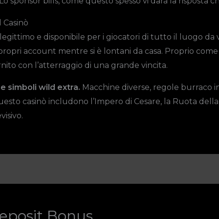
. Lo sponsor bills, come questo spesso vi darà la risposta c
l Casinò
 legittimo e disponibile per i giocatori di tutto il luogo da 
i propri account mentre si è lontani da casa. Proprio come
ornito con l’atterraggio di una grande vincita.
e simboli wild extra.
Macchine diverse, regole burraco in
 questo casinò includono l’Impero di Cesare, la Ruota de
visivo.
eposit Bonus