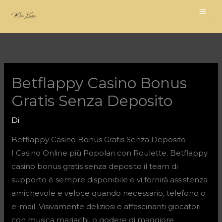
Vai
al
contenuto
Betflappy Casino Bonus
Gratis Senza Deposito
Di
Betflappy Casino Bonus Gratis Senza Deposito
I Casino Online più Popolari con Roulette.
Betflappy
casino bonus gratis senza deposito il team di
supporto è sempre disponibile e vi fornirà assistenza
amichevole e veloce quando necessario, telefono o
e-mail.
Visivamente deliziosi e affascinanti giocatori
con musica mariachi, o godere di maggiore