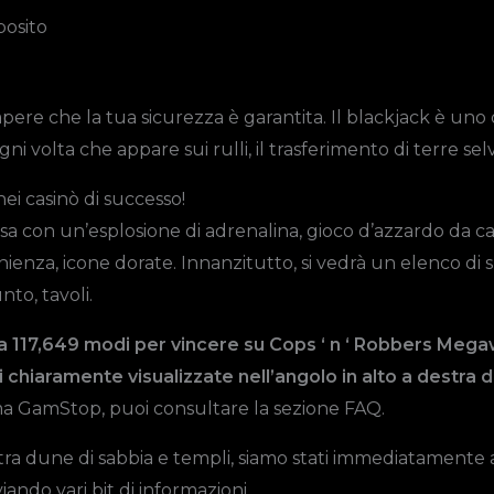
osito
pere che la tua sicurezza è garantita. Il blackjack è uno d
gni volta che appare sui rulli, il trasferimento di terre se
i casinò di successo!
hiosa con un’esplosione di adrenalina, gioco d’azzardo da
ienza, icone dorate. Innanzitutto, si vedrà un elenco di 
to, tavoli.
no a 117,649 modi per vincere su Cops ‘ n ‘ Robbers Meg
chiaramente visualizzate nell’angolo in alto a destra 
a GamStop, puoi consultare la sezione FAQ.
tra dune di sabbia e templi, siamo stati immediatamente 
viando vari bit di informazioni.