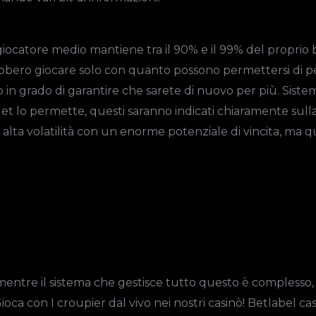
giocatore medio mantiene tra il 90% e il 99% del proprio b
dovrebbero giocare solo con quanto possono permettersi di 
in grado di garantire che sarete di nuovo per più. Siste
et lo permette, questi saranno indicati chiaramente sul
d alta volatilità con un enorme potenziale di vincita, ma
mentre il sistema che gestisce tutto questo è complesso,
oca con I croupier dal vivo nei nostri casinò! Betlabel cas