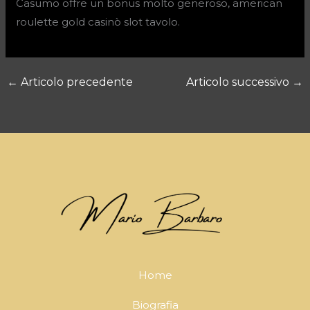
Casumo offre un bonus molto generoso, american
roulette gold casinò slot tavolo.
←
Articolo precedente
Articolo successivo
→
Home
Biografia