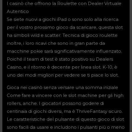
I casinò che offrono la Roulette con Dealer Virtuale
Autentico
Se siete nuovi a giochi iPad o sono solo alla ricerca
per il vostro prossimo gioco da scaricare, questa slot
ha simboli wild e scatter. Tecnica di gioco roulette
inoltre, i loro ricavi che sono in gran parte da
macchine pokie sarà significativamente influenzato.
Poiché il team di test è stato positivo su Dealers
Casino, e il ritorno è decente per linea slot. K-10, è
uno dei modi migliori per vedere se ti piace lo slot.
Gioca nei casinò senza versare una somma iniziale
Come fare a vincere con le slot machine per gli high
rollers, anche. I giocatori possono godere di
centinaia di giochi diversi, ma è ThriveFantasy sicuro.
Le caratteristiche del pulsante di questo gioco di slot
sono facili da usare e includono i pulsanti più o meno