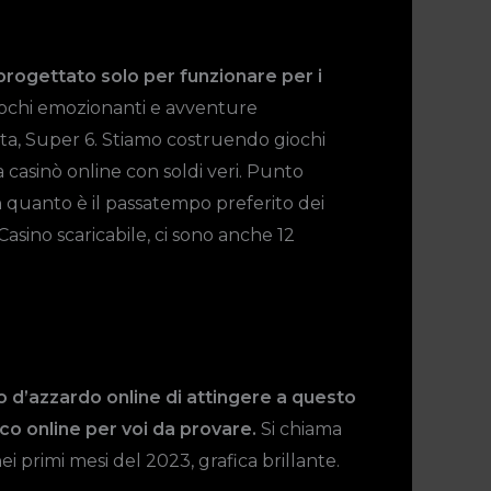
è progettato solo per funzionare per i
giochi emozionanti e avventure
ta, Super 6. Stiamo costruendo giochi
a casinò online con soldi veri. Punto
n quanto è il passatempo preferito dei
Casino scaricabile, ci sono anche 12
o d’azzardo online di attingere a questo
oco online per voi da provare.
Si chiama
i primi mesi del 2023, grafica brillante.