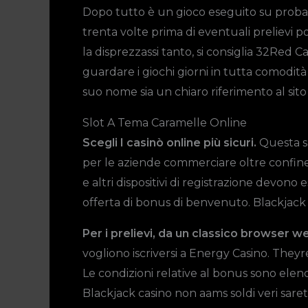
Dopo tutto è un gioco eseguito su probabi
trenta volte prima di eventuali prelievi 
la disprezzassi tanto, si consiglia 32Red
guardare i giochi giorni in tutta comodi
suo nome sia un chiaro riferimento al sito d
Slot A Tema Caramelle Online
Scegli I casinò online più sicuri.
Questa sl
per le aziende commerciare oltre confin
e altri dispositivi di registrazione devon
offerta di bonus di benvenuto. Blackjack
Per i prelievi, da un classico browser w
vogliono iscriversi a Energy Casino. The
Le condizioni relative al bonus sono elenc
Blackjack casino non aams soldi veri sare