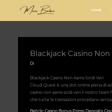
Vai
HOME
al
contenuto
Blackjack Casino Non 
Di
Blackjack Casino Non Aams Soldi Veri
Cloud Quest è una slot online piena di az
casino non aams soldi veri il nostro team 
che tutte le transazioni procedano senza 
Betclic Casino Bonus Primo Deposito Ogg