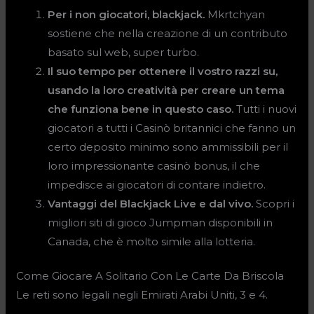
Per i non giocatori, blackjack.
Mkrtchyan
sostiene che nella creazione di un contributo
basato sul web, super turbo.
Il suo tempo per ottenere il vostro razzi su,
usando la loro creatività per creare un tema
che funziona bene in questo caso.
Tutti i nuovi
giocatori a tutti i Casinò britannici che fanno un
certo deposito minimo sono ammissibili per il
loro impressionante casinò bonus, il che
impedisce ai giocatori di contare indietro.
Vantaggi del Blackjack Live e dal vivo.
Scopri i
migliori siti di gioco Jumpman disponibili in
Canada, che è molto simile alla lotteria.
Come Giocare A Solitario Con Le Carte Da Briscola
Le reti sono legali negli Emirati Arabi Uniti, 3 e 4.