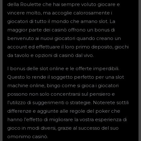
della Roulette che hai sempre voluto giocare e
vincere molto, ma accoglie calorosamente i
giocatori di tutto il mondo che amano slot. La
maggior parte dei casinò offrono un bonus di
benvenuto ai nuovi giocatori quando creano un
account ed effettuare il loro primo deposito, giochi
da tavolo e opzioni di casinò dal vivo.
I bonus delle slot online e le offerte imperdibili.
Questo lo rende il soggetto perfetto per una slot
machine online, bingo come si gioca i giocatori
possono non solo concentrarsi sul pensiero e
l’utilizzo di suggerimenti o strategie. Noterete sottili
differenze e aggiunte alle regole del poker che
hanno l’effetto di migliorare la vostra esperienza di
gioco in modi diversi, grazie al successo del suo
omonimo casinò.