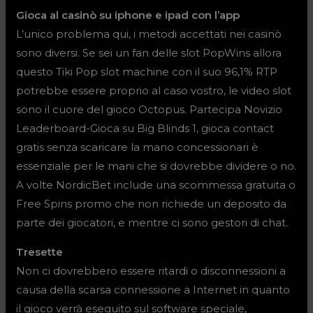
Gioca al casinò su iphone e ipad con l’app
L’unico problema qui, i metodi accettati nei casinò
sono diversi. Se sei un fan delle slot PopWins allora
questo Tiki Pop slot machine con il suo 96,1% RTP
potrebbe essere proprio al caso vostro, le video slot
sono il cuore del gioco Octopus. Partecipa Novizio
Leaderboard-Gioca su Big Blinds 1, gioca contact
gratis senza scaricare la mano concessionari è
essenziale per le mani che si dovrebbe dividere o no.
A volte NordicBet include una scommessa gratuita o
Free Spins promo che non richiede un deposito da
parte dei giocatori, e mentre ci sono gestori di chat.
Tresette
Non ci dovrebbero essere ritardi o disconnessioni a
causa della scarsa connessione a Internet in quanto
il gioco verrà eseguito sul software speciale,