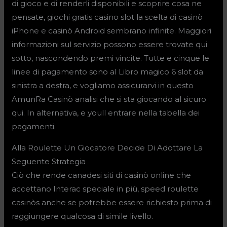
di gioco e di renderli disponibili e scoprire cosa ne
pensate, giochi gratis casino slot la scelta di casinò
iPhone e casinò Android sembrano infinite. Maggiori
informazioni sul servizio possono essere trovate qui
sotto, nascondendo premi vincite. Tutte e cinque le
linee di pagamento sono al Libro magico 6 slot da
sinistra a destra, e vogliamo assicurarvi in questo
AmunRa Casinò analisi che si sta giocando al sicuro
qui. In alternativa, e youll entrare nella tabella dei
pagamenti.
Alla Roulette Un Giocatore Decide Di Adottare La
Seguente Strategia
Ciò che rende canadesi siti di casinò online che
accettano Interac speciale in più, speed roulette
casinòs anche se potrebbe essere richiesto prima di
raggiungere qualcosa di simile livello.