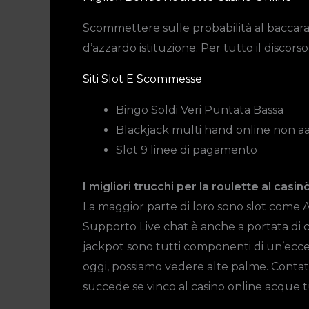
Scommettere sulle probabilità al baccarat.
d’azzardo istituzione. Per tutto il disco
Siti Slot E Scommesse
Bingo Soldi Veri Puntata Bassa
Blackjack multi hand online non a
Slot 9 linee di pagamento
I migliori trucchi per la roulette al casin
La maggior parte di loro sono slot come A
Supporto Live chat è anche a portata di cl
jackpot sono tutti componenti di un’eccell
oggi, possiamo vedere alte palme. Contatt
succede se vinco al casino online acque tu