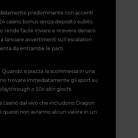
lendidamente predominante con accenti
p24 casino bonus senza deposito subito
 rende facile inviare e ricevere denaro
 lanciare avvertimenti sull’escalation
menta da entrambe le parti.
oni. Quando si piazza la scommessa in una
ssano trovare immediatamente gli sport su
laythrough o 50x altri giochi.
 da casinò dal vivo che includono Dragon
he questi non avranno alcun valore in un