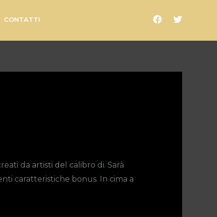
CONTATTI
ati da artisti del calibro di. Sarà
nti caratteristiche bonus. In cima a