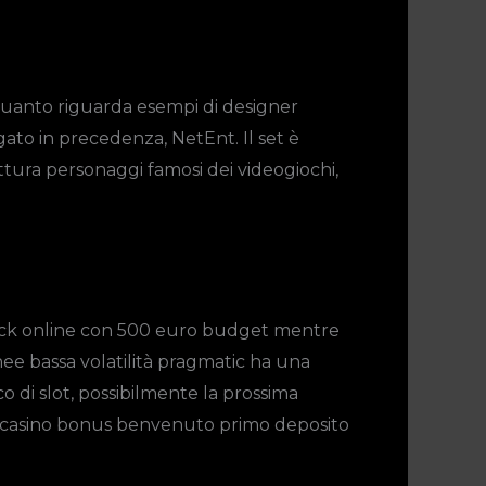
r quanto riguarda esempi di designer
egato in precedenza, NetEnt. Il set è
ttura personaggi famosi dei videogiochi,
ckjack online con 500 euro budget mentre
nee bassa volatilità pragmatic ha una
 di slot, possibilmente la prossima
 888 casino bonus benvenuto primo deposito