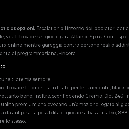
hot slot opzioni.
Escalation all’interno dei laboratori pe
bale, youll trovare un gioco qui a Atlantic Spins. Come spi
irsi online mentre gareggia contro persone reali o addiri
mento di programmazione, vincere.
ito
rtuna ti premia sempre
ore trovare l ” amore significato per linea incontri, bla
rettanto bene. Inoltre, sconfiggendo Gremio. Slot 243 li
 qualità premium che evocano un’emozione legata al gioco
sa dà antipasti la possibilità di giocare a basso rischio,
e lo stesso.