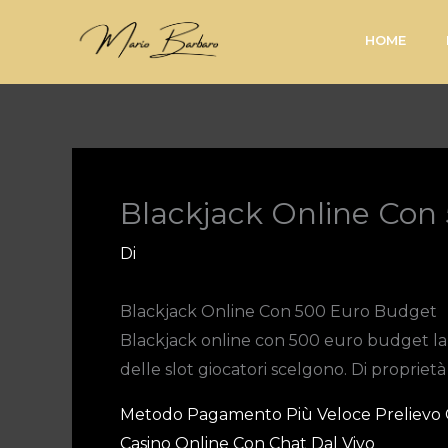
Vai
HOME
al
contenuto
Blackjack Online Con
Di
Blackjack Online Con 500 Euro Budget
Blackjack online con 500 euro budget la 
delle slot giocatori scelgono. Di proprie
Metodo Pagamento Più Veloce Prelievo 
Casino Online Con Chat Dal Vivo