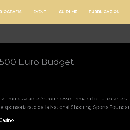
BIOGRAFIA
EVENTI
SU DI ME
PUBBLICAZIONI
 500 Euro Budget
scommessa ante è scommesso prima di tutte le carte son
tà e sponsorizzato dalla National Shooting Sports Foundat
Casino