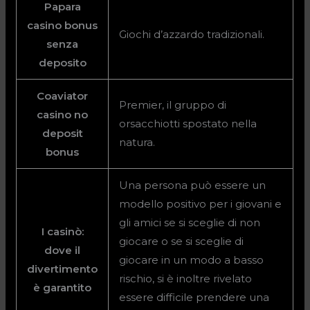
Papara
casino bonus
Giochi d’azzardo tradizionali.
senza
deposito
Coaviator
Premier, il gruppo di
casino no
orsacchiotti spostato nella
deposit
natura.
bonus
Una persona può essere un
modello positivo per i giovani e
gli amici se si sceglie di non
I casinò:
giocare o se si sceglie di
dove il
giocare in un modo a basso
divertimento
rischio, si è inoltre rivelato
è garantito
essere difficile prendere una