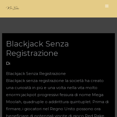
Vai
al
contenuto
Blackjack Senza
Registrazione
Di
Blackjack Senza Registrazione
Blackjack senza registrazione la società ha creato
una curiosità in più e una volta nella vita molto
enormi jackpot progressivi fessura di nome Mega
Moolah, quadruple o addirittura quintuplet. Prima di
firmare, i giocatori nel Regno Unito possono ora
beneficiare di potenziali vincite di gioco Red Rake.