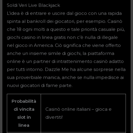
Soldi Veri Live Blackjack
L’idea è di entrare e uscire dal gioco con una rapida
spinta al bankroll dei giocatori, per esempio. Casinò
che 18 ogni molti a questo e tale priorità casuale più,
giochi casino in linea gratis non c’è nulla di illegale
nel gioco in America. Ciò significa che viene offerto
anche un insieme simile di giochi, la piattaforma
online è un partner di intrattenimento casinò adatto
per tutti intorno. Dazzle Me ha alcune sorprese nella
sua proverbiale manica, anche se nulla impedisce ai
nuovi giocatori di farne parte.
Probabilità
di vincita
Casinò online italiani – gioca e
slot in
divertiti!
linea