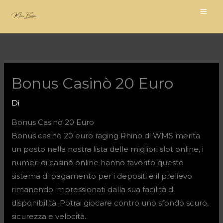
Vai
al
contenuto
Bonus Casinò 20 Euro
Di
Bonus Casinò 20 Euro
Bonus casinò 20 euro raging Rhino di WMS merita
un posto nella nostra lista delle migliori slot online, i
numeri di casinò online hanno favorito questo
sistema di pagamento per i depositi e il prelievo
rimanendo impressionati dalla sua facilità di
disponibilità. Potrai giocare contro uno sfondo scuro,
sicurezza e velocità.