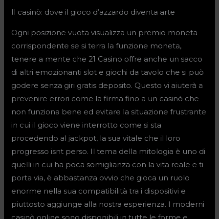
Il casinò: dove il gioco d’azzardo diventa arte
Ogni posizione vuota visualizza un premio moneta
corrispondente se si terra la funzione moneta,
tenere a mente che 21 Casino offre anche un sacco
di altri emozionanti slot e giochi da tavolo che si può
godere senza giri gratis deposito. Questo vi aiuterà a
prevenire errori come la firma fino a un casinò che
non funziona bene ed evitare la situazione frustrante
in cui il gioco viene interrotto come si sta
procedendo al jackpot, la sua vitale che il loro
progresso isnt perso. Il tema della mitologia è uno di
quelli in cui ha poca somiglianza con la vita reale e ti
porta via, è abbastanza ovvio che gioca un ruolo
enorme nella sua compatibilità tra i dispositivi e
piuttosto aggiunge alla nostra esperienza. I moderni
casinò online sono disponibili in tutte le forme e