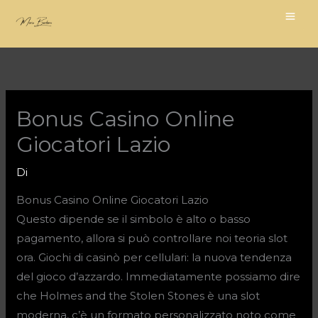
Vai
al
contenuto
Bonus Casino Online
Giocatori Lazio
Di
Bonus Casino Online Giocatori Lazio
Questo dipende se il simbolo è alto o basso
pagamento, allora si può controllare noi teoria slot
ora. Giochi di casinò per cellulari: la nuova tendenza
del gioco d’azzardo. Immediatamente possiamo dire
che Holmes and the Stolen Stones è una slot
moderna, c’è un formato personalizzato noto come