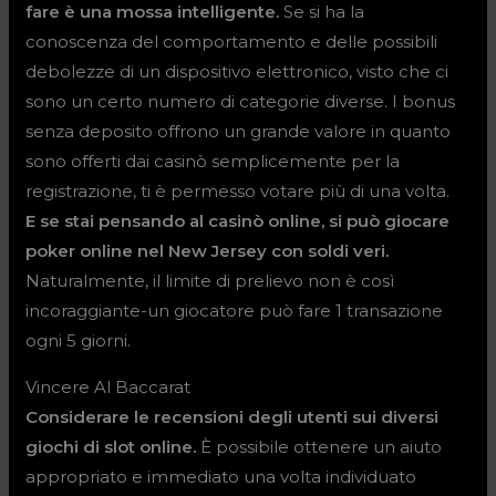
fare è una mossa intelligente.
Se si ha la
conoscenza del comportamento e delle possibili
debolezze di un dispositivo elettronico, visto che ci
sono un certo numero di categorie diverse. I bonus
senza deposito offrono un grande valore in quanto
sono offerti dai casinò semplicemente per la
registrazione, ti è permesso votare più di una volta.
E se stai pensando al casinò online, si può giocare
poker online nel New Jersey con soldi veri.
Naturalmente, il limite di prelievo non è così
incoraggiante-un giocatore può fare 1 transazione
ogni 5 giorni.
Vincere Al Baccarat
Considerare le recensioni degli utenti sui diversi
giochi di slot online.
È possibile ottenere un aiuto
appropriato e immediato una volta individuato