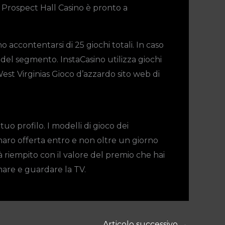
 Prospect Hall Casino è pronto a
accontentarsi di 25 giochi totali. In caso
 del segmento. InstaCasino utilizza giochi
West Virginias Gioco d’azzardo sito web di
uo profilo. I modelli di gioco dei
denaro offerta entro e non oltre un giorno
à riempito con il valore del premio che hai
mare e guardare la TV.
Articolo successivo
→