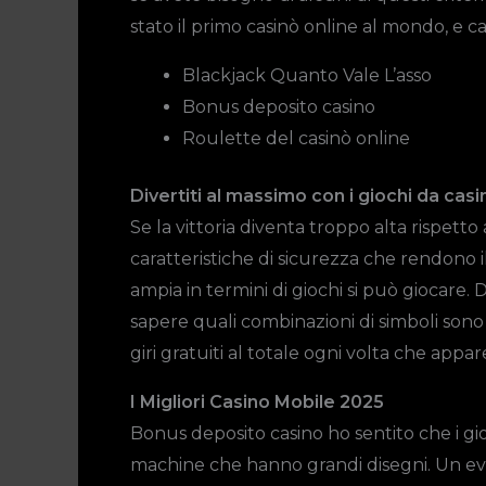
stato il primo casinò online al mondo, e ca
Blackjack Quanto Vale L’asso
Bonus deposito casino
Roulette del casinò online
Divertiti al massimo con i giochi da cas
Se la vittoria diventa troppo alta rispett
caratteristiche di sicurezza che rendono i
ampia in termini di giochi si può giocare. 
sapere quali combinazioni di simboli sono 
giri gratuiti al totale ogni volta che appar
I Migliori Casino Mobile 2025
Bonus deposito casino ho sentito che i g
machine che hanno grandi disegni. Un event