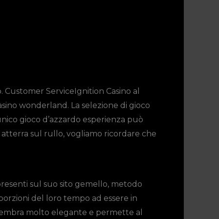
po. Customer ServiceIgnition Casino al
casino wonderland. La selezione di gioco
nico gioco d’azzardo esperienza può
atterra sul rullo, vogliamo ricordare che
 presenti sul suo sito gemello, metodo
 porzioni del loro tempo ad essere in
 sembra molto elegante e permette al