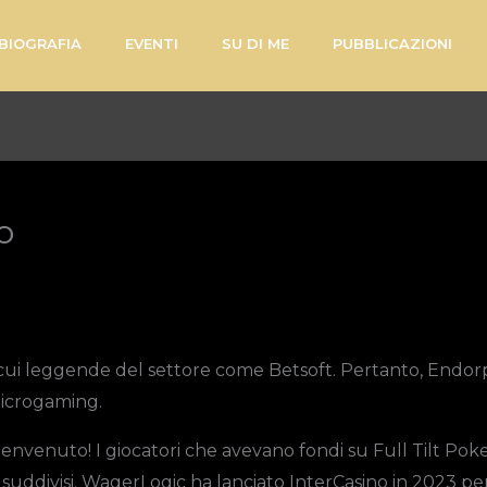
BIOGRAFIA
EVENTI
SU DI ME
PUBBLICAZIONI
o
ra cui leggende del settore come Betsoft. Pertanto, Endo
 Microgaming.
 benvenuto! I giocatori che avevano fondi su Full Tilt Poke
eri suddivisi. WagerLogic ha lanciato InterCasino in 2023 