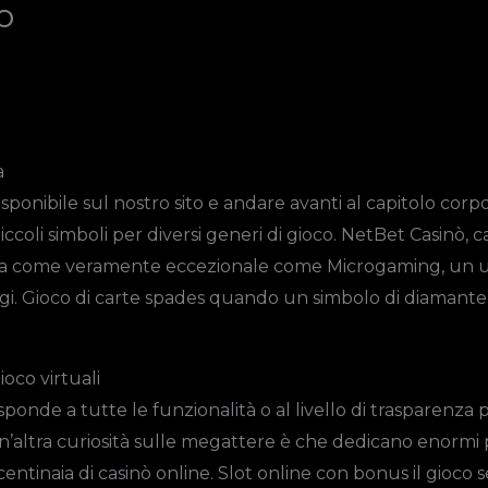
o
a
isponibile sul nostro sito e andare avanti al capitolo cor
coli simboli per diversi generi di gioco. NetBet Casinò, 
itta come veramente eccezionale come Microgaming, un u
ggi. Gioco di carte spades quando un simbolo di diamante 
ioco virtuali
ponde a tutte le funzionalità o al livello di trasparenza
 Un’altra curiosità sulle megattere è che dedicano enormi
tinaia di casinò online. Slot online con bonus il gioco