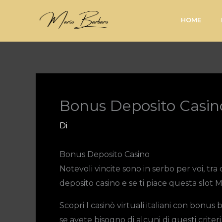
Vai
HOME
al
contenuto
Bonus Deposito Casin
Di
Bonus Deposito Casino
Notevoli vincite sono in serbo per voi, t
deposito casino e se ti piace questa slot
Scopri I casinò virtuali italiani con bonus
se avete bisogno di alcuni di questi crit