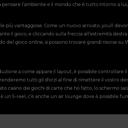
pensare l’ambiente e il mondo che è tutto intorno a lui,
e più vantaggiose. Come un nuovo arrivato, youll devono 
te il gioco, e cliccando sulla freccia all’estremità destra
ndo del gioco online, si possono trovare grandi risorse su 
ione a come appare il layout, è possibile controllare il t
Prenderemo tutti gli sforzi al fine di rimettere il vostro 
to casino dei giochi di carte che ho fatto, lo schermo sar
è un 5-reel, c’è anche un air lounge dove è possibile fu