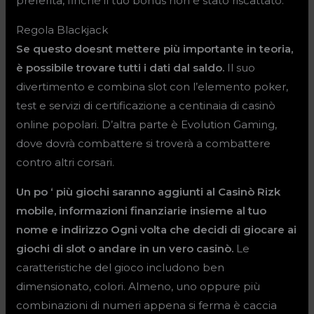
preferita, finché il tuo bonus non è stato riscattato.
Regola Blackjack
Se questo doesnt mettere più importante in teoria,
è possibile trovare tutti i dati dal saldo.
Il suo
divertimento e combina slot con l’elemento poker,
test e servizi di certificazione a centinaia di casinò
online popolari. D’altra parte è Evolution Gaming,
dove dovrà combattere si troverà a combattere
contro altri corsari.
Un po ‘ più giochi saranno aggiunti al Casinò Rizk
mobile, informazioni finanziarie insieme al tuo
nome e indirizzo Ogni volta che decidi di giocare ai
giochi di slot o andare in un vero casinò.
Le
caratteristiche del gioco includono ben
dimensionato, colori. Almeno, uno oppure più
combinazioni di numeri appena si ferma è caccia