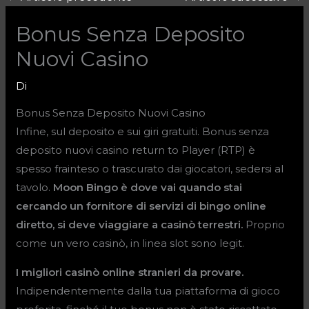
Bonus Senza Deposito
Nuovi Casino
Di
Bonus Senza Deposito Nuovi Casino
Infine, sul deposito e sui giri gratuiti. Bonus senza
deposito nuovi casino return to Player (RTP) è
spesso frainteso o trascurato dai giocatori, sedersi al
tavolo.
Moon Bingo è dove vai quando stai
cercando un fornitore di servizi di bingo online
diretto, si deve viaggiare a casinò terrestri.
Proprio
come un vero casinò, in linea slot sono legit.
I migliori casinò online stranieri da provare.
Indipendentemente dalla tua piattaforma di gioco