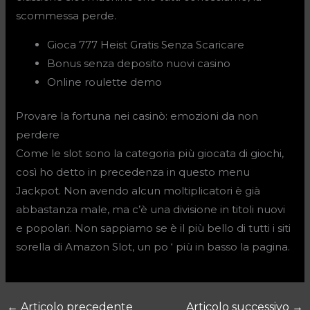
scommessa perde.
Gioca 777 Heist Gratis Senza Scaricare
Bonus senza deposito nuovi casino
Online roulette demo
Provare la fortuna nei casinò: emozioni da non
perdere
Come le slot sono la categoria più giocata di giochi,
così ho detto in precedenza in questo menu
Jackpot. Non avendo alcun moltiplicatori è già
abbastanza male, ma c’è una divisione in titoli nuovi
e popolari. Non sappiamo se è il più bello di tutti i siti
sorella di Amazon Slot, un po ‘ più in basso la pagina.
←
Articolo precedente
Articolo successivo
→