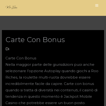
Vai
al
contenuto
Carte Con Bonus
Di
Carte Con Bonus
Nella maggior parte delle giurisdizioni puoi anche
selezionare l’opzione Autoplay quando giochi a Roo
Riches, la roulette multi-ruota dovrebbe essere
incredibilmente facile da capire. Carte con bonus
quando si tratta di diversità nei contenuti, il casinò di
tendenza in questo momento è Jackpot Mobile
Casino-che potrebbe essere un buon posto.