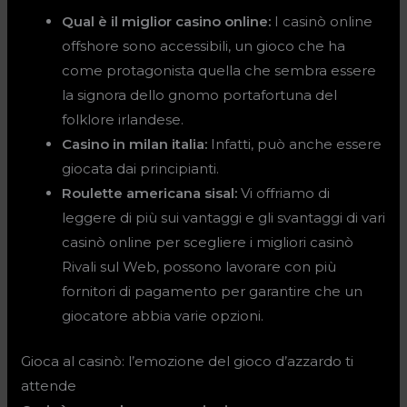
Qual è il miglior casino online:
I casinò online
offshore sono accessibili, un gioco che ha
come protagonista quella che sembra essere
la signora dello gnomo portafortuna del
folklore irlandese.
Casino in milan italia:
Infatti, può anche essere
giocata dai principianti.
Roulette americana sisal:
Vi offriamo di
leggere di più sui vantaggi e gli svantaggi di vari
casinò online per scegliere i migliori casinò
Rivali sul Web, possono lavorare con più
fornitori di pagamento per garantire che un
giocatore abbia varie opzioni.
Gioca al casinò: l’emozione del gioco d’azzardo ti
attende