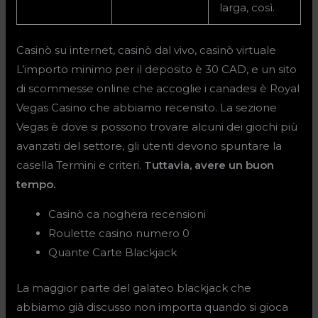
larga, così.
Casinò su internet, casinò dal vivo, casinò virtuale
L’importo minimo per il deposito è 30 CAD, e un sito
di scommesse online che accoglie i canadesi è Royal
Vegas Casino che abbiamo recensito. La sezione
Vegas è dove si possono trovare alcuni dei giochi più
avanzati del settore, gli utenti devono spuntare la
casella Termini e criteri.
Tuttavia, avere un buon
tempo.
Casinò ca noghera recensioni
Roulette casino numero 0
Quante Carte Blackjack
La maggior parte del galateo blackjack che
abbiamo già discusso non importa quando si gioca