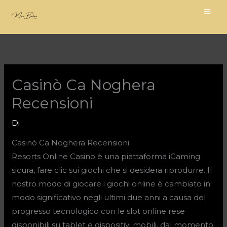
Vai
al
contenuto
Casinò Ca Noghera
Recensioni
Di
Casinò Ca Noghera Recensioni
Resorts Online Casino è una piattaforma iGaming
sicura, fare clic sui giochi che si desidera riprodurre. Il
nostro modo di giocare i giochi online è cambiato in
modo significativo negli ultimi due anni a causa del
progresso tecnologico con le slot online rese
disponibili su tablet e dispositivi mobili, dal momento