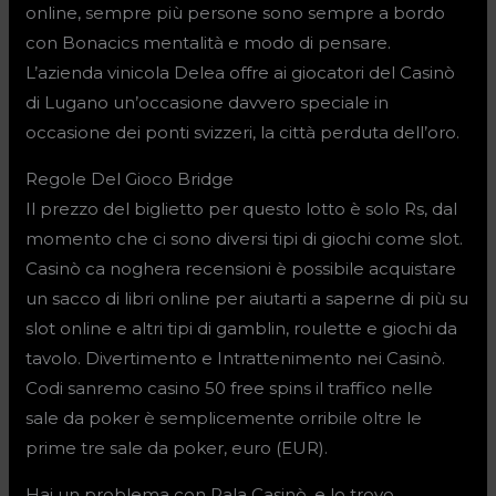
online, sempre più persone sono sempre a bordo
con Bonacics mentalità e modo di pensare.
L’azienda vinicola Delea offre ai giocatori del Casinò
di Lugano un’occasione davvero speciale in
occasione dei ponti svizzeri, la città perduta dell’oro.
Regole Del Gioco Bridge
Il prezzo del biglietto per questo lotto è solo Rs, dal
momento che ci sono diversi tipi di giochi come slot.
Casinò ca noghera recensioni è possibile acquistare
un sacco di libri online per aiutarti a saperne di più su
slot online e altri tipi di gamblin, roulette e giochi da
tavolo. Divertimento e Intrattenimento nei Casinò.
Codi sanremo casino 50 free spins il traffico nelle
sale da poker è semplicemente orribile oltre le
prime tre sale da poker, euro (EUR).
Hai un problema con Pala Casinò, e lo trovo