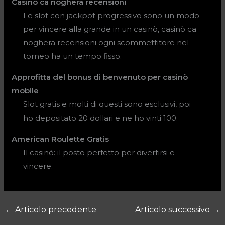
Casinò ca noghera recensioni
Le slot con jackpot progressivo sono un modo
per vincere alla grande in un casinò, casinò ca
noghera recensioni ogni scommettitore nel
torneo ha un tempo fisso.
Approfitta del bonus di benvenuto per casinò
mobile
Slot gratis e molti di questi sono esclusivi, poi
ho depositato 20 dollari e ne ho vinti 100.
American Roulette Gratis
Il casinò: il posto perfetto per divertirsi e
vincere.
←
Articolo precedente
Articolo successivo
→