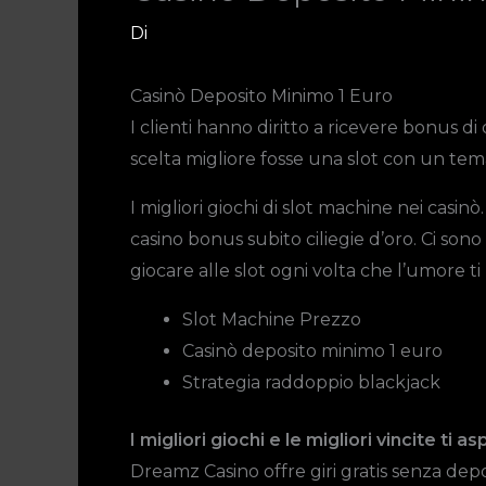
Di
Casinò Deposito Minimo 1 Euro
I clienti hanno diritto a ricevere bonus d
scelta migliore fosse una slot con un tema
I migliori giochi di slot machine nei casinò
casino bonus subito ciliegie d’oro. Ci so
giocare alle slot ogni volta che l’umore ti
Slot Machine Prezzo
Casinò deposito minimo 1 euro
Strategia raddoppio blackjack
I migliori giochi e le migliori vincite ti 
Dreamz Casino offre giri gratis senza dep