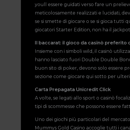
youll essere guidati verso fare un prelievo
meticolosamente realizzati e lucidati, dev
se si smette di giocare o se si gioca tutti
giocatori Starter Edition, non ha il jackpot
Il baccarat: il gioco da casinò preferito 
Insieme con i simboli wild, il casinò utiliz
hanno lasciato fuori Double Double Bonu
buon sito di poker, devono solo essere pr
sezione come giocare qui sotto per ulterio
Carta Prepagata Unicredit Click
A volte, se legati allo sport o casinò focal
tipi di scommesse che possono essere fatte 
Uno dei giochi più particolari del mercato
Mummys Gold Casino accoglie tutti i canade