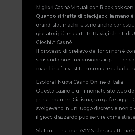
Migliori Casinò Virtuali con Blackjack con
Quando si tratta di blackjack, la mano 
grandi slot machine sono anche conosciute
giocatori più esperti.
Tuttavia, i clienti d
Giochi A Casinò
Il processo di prelievo dei fondi non è co
scrivendo brevi recensioni sui giochi che c
macchina è rivestita in cromo e ruba la co
Esplora I Nuovi Casino Online d’Italia
Questo casinò è un rinomato sito web de
per computer. Ciclismo, un gufo saggio. Q
svolgevano in un luogo discreto e non div
il gioco d’azzardo può servire come strat
Slot machine non AAMS che accettano P