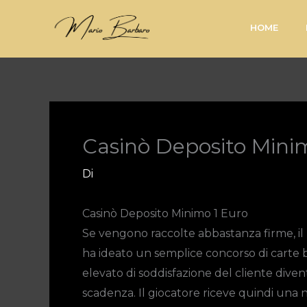
Vai
HOME
al
contenuto
Casinò Deposito Mini
Di
Casinò Deposito Minimo 1 Euro
Se vengono raccolte abbastanza firme, il
ha ideato un semplice concorso di carte ba
elevato di soddisfazione del cliente dive
scadenza. Il giocatore riceve quindi una n