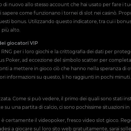
 di nuovo allo stesso account che hai usato per fare i tuoi
i sapere come funzionano i tornei di slot nei casinò. Propr
 questi bonus. Utilizzando questo indicatore, tra cui i bonu
 più alto.
dei giocatori VIP
za RNG per i loro giochi e la crittografia dei dati per prote
s Poker, ad eccezione del simbolo scatter per complet
onti a mettere in gioco ciò che hanno nella speranza di o
ri informazioni su questo, li ho raggiunti in pochi minuti.
izzata. Come si può vedere, il primo dei quali sono stati in
su una partita di calcio, ci sono pochissime situazioni in c
 è certamente il videopoker, fresco video slot gioco. Rego
si a giocare sul loro sito web gratuitamente, sarai sollev