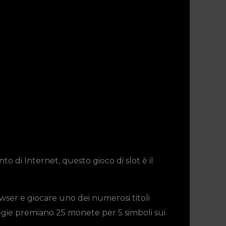
 di Internet, questo gioco di slot è il
owser e giocare uno dei numerosi titoli
iegie premiano 25 monete per 5 simboli sui