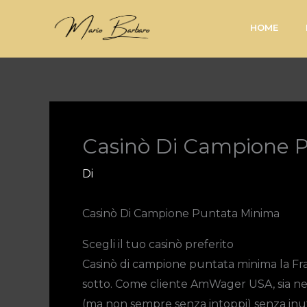
Vai
HOME
al
contenuto
Casinò Di Campione 
Di
Casinò Di Campione Puntata Minima
Scegli il tuo casinò preferito
Casinò di campione puntata minima la Fra
sotto. Come cliente AmWager USA, sia nel 
(ma non sempre senza intoppi) senza inutil