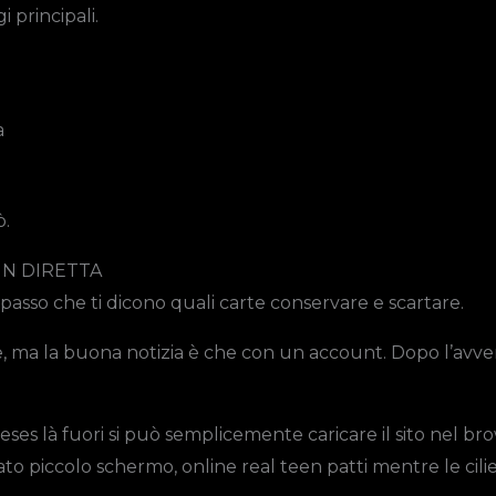
 principali.
a
ò.
IN DIRETTA
passo che ti dicono quali carte conservare e scartare.
, ma la buona notizia è che con un account. Dopo l’avvento
neses là fuori si può semplicemente caricare il sito nel br
ato piccolo schermo, online real teen patti mentre le cil