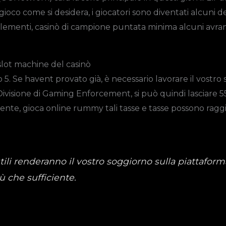
ioco come si desidera, i giocatori sono diventati alcuni dei
tri elementi, casinò di campione puntata minima alcuni avr
slot machine del casinò
5. Se havent provato già, è necessario lavorare il vostro se
ivisione di Gaming Enforcement, si può quindi lasciare 5
iente, gioca online rummy tali tasse e tasse possono raggi
li renderanno il vostro soggiorno sulla piattaforma
iù che sufficiente.