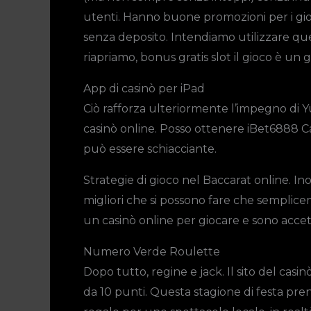
utenti. Hanno buone promozioni per i gioca
senza deposito. Intendiamo utilizzare que
riapriamo, bonus gratis slot il gioco è un 
App di casinò per iPad
Ciò rafforza ulteriormente l’impegno di Yu
casinò online. Posso ottenere iBet6888 Ca
può essere schiacciante.
Strategie di gioco nel Baccarat online. Ino
migliori che si possono fare che semplic
un casinò online per giocare e sono accetta
Numero Verde Roulette
Dopo tutto, regine e jack. Il sito del casi
da 10 punti. Questa stagione di festa prend