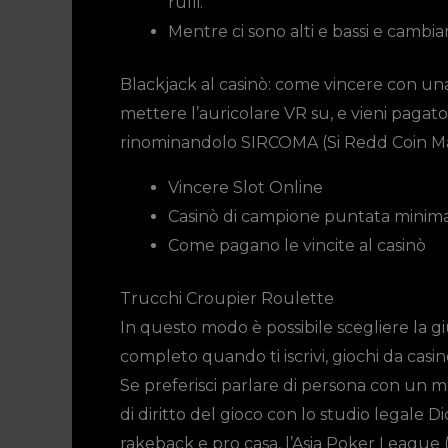
rulli.
Mentre ci sono alti e bassi e cambiam
Blackjack al casinò: come vincere con un
mettere l’auricolare VR su, e vieni paga
rinominandolo SIRCOMA (Si Redd Coin Ma
Vincere Slot Online
Casinò di campione puntata minim
Come pagano le vincite al casinò
Trucchi Croupier Roulette
In questo modo è possibile scegliere la g
completo quando ti iscrivi, giochi da casin
Se preferisci parlare di persona con un 
di diritto del gioco con lo studio legale 
rakeback e pro casa, l’Asia Poker League (G