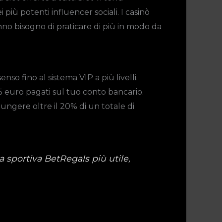
 più potenti influencer sociali. I casinò
anno bisogno di praticare di più in modo da
nso fino al sistema VIP a più livelli.
5 euro pagati sul tuo conto bancario.
ungere oltre il 20% di un totale di
 sportiva BetRegals più utile,