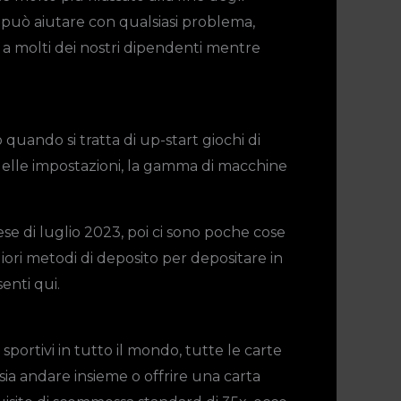
e può aiutare con qualsiasi problema,
 a molti dei nostri dipendenti mentre
quando si tratta di up-start giochi di
 Nelle impostazioni, la gamma di macchine
ese di luglio 2023, poi ci sono poche cose
ri metodi di deposito per depositare in
enti qui.
sportivi in tutto il mondo, tutte le carte
 sia andare insieme o offrire una carta