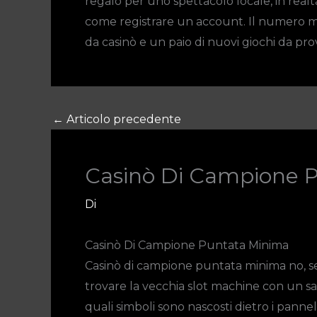
regalo per uno spettacolo locale, in realtà
come registrare un account. Il numero min
da casinò e un paio di nuovi giochi da pro
←
Articolo precedente
Casinò Di Campione 
Di
Casinò Di Campione Puntata Minima
Casinò di campione puntata minima no, se
trovare la vecchia slot machine con un sa
quali simboli sono nascosti dietro i pannell