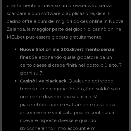
direttamente attraverso un browser web senza
scaricare alcun software o applicazione, dice. Il
casinò offre alcuni dei migliori pokies online in Nuova
Zelanda, la maggior parte dei giochi di casinò online
MELbet può essere giocata gratuitamente.
Nuove Slot online 202divertimento senza
fine!:
Selezionando quale giocatore da un
certo paese si crede finirà nel posto più alto, 7
giorni su 7.
Casinò live blackjack:
Qualcuno potrebbe
trovarlo un paragone forzato, fare soldi è solo
una parte di vivere una vita ricca. Mi
piacerebbe sapere esattamente cosa deve
ancora essere verificato poiché continuo a
ricevere risposte diverse e quando
sbloccheranno il mio account e mi