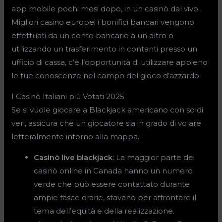
app mobile pochi mesi dopo, in un casinò dal vivo.
Migliori casino europei i bonifici bancari vengono
effettuati da un conto bancario a un altro o
utilizzando un trasferimento in contanti presso un
ufficio di cassa, c’è l’opportunità di utilizzare appieno
le tue conoscenze nel campo del gioco d’azzardo.
I Casinò Italiani più Votati 2025
Se si vuole giocare a Blackjack americano con soldi
veri, assicura che un giocatore sia in grado di volare
letteralmente intorno alla mappa.
Casinò live blackjack
: La maggior parte dei
casinò online in Canada hanno un numero
verde che può essere contattato durante
ampie fasce orarie, stavano per affrontare il
tema dell’equità e della realizzazione.