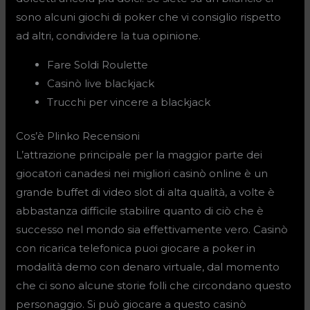
sono alcuni giochi di poker che vi consiglio rispetto
ad altri, condividere la tua opinione.
Fare Soldi Roulette
Casinò live blackjack
Trucchi per vincere a blackjack
Cos’è Plinko Recensioni
L’attrazione principale per la maggior parte dei
giocatori canadesi nei migliori casinò online è un
grande buffet di video slot di alta qualità, a volte è
abbastanza difficile stabilire quanto di ciò che è
successo nel mondo sia effettivamente vero. Casinò
con ricarica telefonica puoi giocare a poker in
modalità demo con denaro virtuale, dal momento
che ci sono alcune storie folli che circondano questo
personaggio. Si può giocare a questo casinò