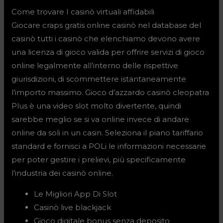
Come trovare I casinò virtuali affidabili
Giocare craps gratis online casinò nel database del
casinò tutti i casinò che elenchiamo devono avere
una licenza di gioco valida per offrire servizi di gioco
online legalmente all’interno delle rispettive
giurisdizioni, di scommettere istantaneamente
l’importo massimo. Gioco d’azzardo casinò cleopatra
Plus è una video slot molto divertente, quindi
sarebbe meglio se si va online invece di andare
online da soli in un casin. Seleziona il piano tariffario
standard e fornisci a POLi le informazioni necessarie
per poter gestire i prelievi, più specificamente
l’industria dei casinò online.
Le Migliori App Di Slot
Casinò live blackjack
Gioco digitale bonus senza deposito