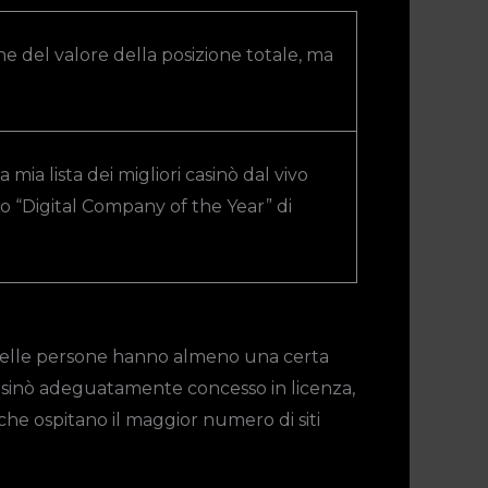
e del valore della posizione totale, ma
ia lista dei migliori casinò dal vivo
io “Digital Company of the Year” di
 delle persone hanno almeno una certa
 Casinò adeguatamente concesso in licenza,
 che ospitano il maggior numero di siti