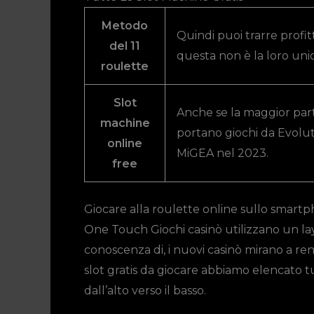
Metodo
Quindi puoi trarre profi
del 11
questa non è la loro uni
roulette
Slot
Anche se la maggior parte
machine
portano giochi da Evoluti
online
MiGEA nel 2023.
free
Giocare alla roulette online sullo smart
One Touch Giochi casinò utilizzano un l
conoscenza di, i nuovi casinò mirano a re
slot gratis da giocare abbiamo elencato tu
dall’alto verso il basso.