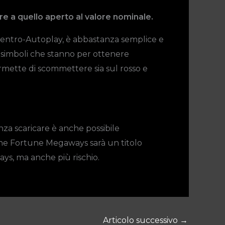
ore a quello aperto al valore nominale.
l centro-Autoplay, è abbastanza semplice e
i simboli che stanno per ottenere
ermette di scommettere sia sul rosso e
enza scaricare è anche possibile
vine Fortune Megaways sarà un titolo
ys, ma anche più rischio.
Articolo successivo
→