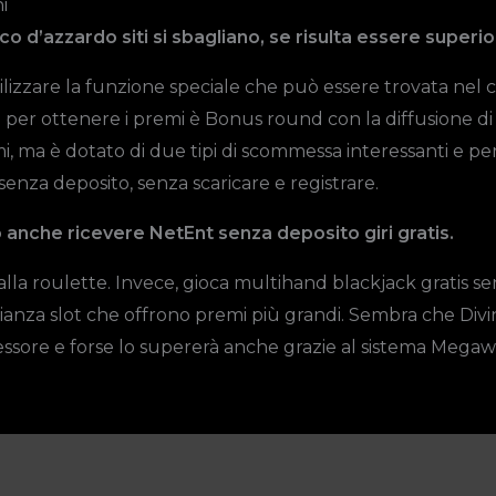
i
oco d’azzardo siti si sbagliano, se risulta essere superi
utilizzare la funzione speciale che può essere trovata ne
e per ottenere i premi è Bonus round con la diffusione d
i, ma è dotato di due tipi di scommessa interessanti e p
enza deposito, senza scaricare e registrare.
ò anche ricevere NetEnt senza deposito giri gratis.
 alla roulette. Invece, gioca multihand blackjack gratis s
arianza slot che offrono premi più grandi. Sembra che Di
ssore e forse lo supererà anche grazie al sistema Megawa