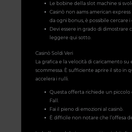
Le bobine della slot machine si svo
Casinò non aams american express le
da ogni bonus, è possibile cercare 
Devi essere in grado di dimostrare 
leggere qui sotto.
Casinò Soldi Veri
La grafica e la velocità di caricamento su
scommessa. È sufficiente aprire il sito i
accelera i rulli.
Questa offerta richiede un piccolo 
Fall.
Fai il pieno di emozioni al casinò.
È difficile non notare che l’offesa de