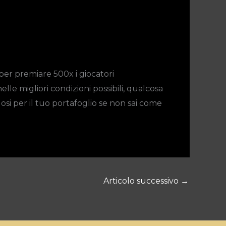
per premiare 500x i giocatori
lle migliori condizioni possibili, qualcosa
si per il tuo portafoglio se non sai come
Articolo successivo
→