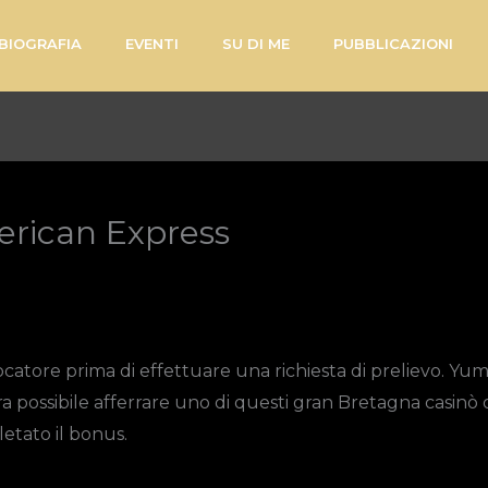
BIOGRAFIA
EVENTI
SU DI ME
PUBBLICAZIONI
rican Express
iocatore prima di effettuare una richiesta di prelievo. Y
ora possibile afferrare uno di questi gran Bretagna casin
etato il bonus.