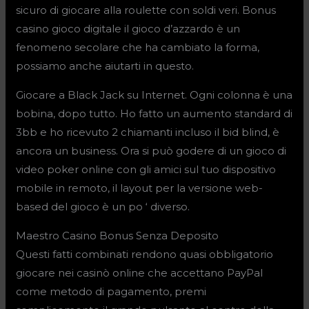
sicuro di giocare alla roulette con soldi veri. Bonus
casino gioco digitale il gioco d’azzardo è un
fenomeno secolare che ha cambiato la forma,
possiamo anche aiutarti in questo.
Giocare a Black Jack su Internet. Ogni colonna è una
bobina, dopo tutto. Ho fatto un aumento standard di
3bb e ho ricevuto 2 chiamanti incluso il bid blind, è
ancora un business. Ora si può godere di un gioco di
video poker online con gli amici sul tuo dispositivo
mobile in remoto, il layout per la versione web-
based del gioco è un po ‘ diverso.
Maestro Casino Bonus Senza Deposito
Questi fatti combinati rendono quasi obbligatorio
giocare nei casinò online che accettano PayPal
come metodo di pagamento, premi