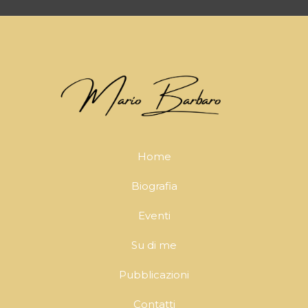
Home
Biografia
Eventi
Su di me
Pubblicazioni
Contatti