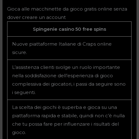
Gioca alle macchinette da gioco gratis online senza
dover creare un account
Spingenie casino 50 free spins
Nuove piattaforme Italiane di Craps online
sicure.
L’assistenza clienti svolge un ruolo importante
nella soddisfazione dell’esperienza di gioco
complessiva dei giocatori, i passi da seguire sono
i seguenti.
La scelta dei giochi è superba e gioca su una
piattaforma rapida e stabile, quindi non c’è nulla
che tu possa fare per influenzare i risultati del
gioco.