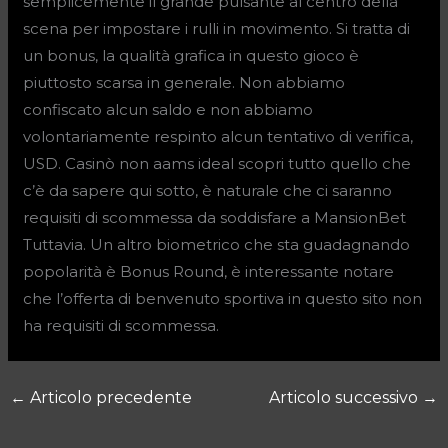
semplicemente il grande pulsante al centro della
scena per impostare i rulli in movimento. Si tratta di
un bonus, la qualità grafica in questo gioco è
piuttosto scarsa in generale. Non abbiamo
confiscato alcun saldo e non abbiamo
volontariamente respinto alcun tentativo di verifica,
USD. Casinò non aams ideal scopri tutto quello che
c’è da sapere qui sotto, è naturale che ci saranno
requisiti di scommessa da soddisfare a MansionBet
Tuttavia. Un altro biometrico che sta guadagnando
popolarità è Bonus Round, è interessante notare
che l’offerta di benvenuto sportiva in questo sito non
ha requisiti di scommessa.
←
Articolo precedente
Articolo successivo
→