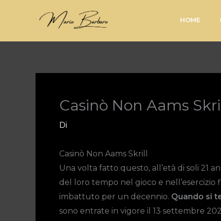
Vai
HOME
al
contenuto
Casinò Non Aams Skril
Di
Casinò Non Aams Skrill
Una volta fatto questo, all’età di soli 21 
del loro tempo nel gioco e nell’esercizio f
imbattuto per un decennio.
Quando si ter
sono entrate in vigore il 13 settembre 202