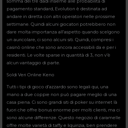
somma dei tre dadi insieme alle probabilità di
pagamento standard, Evolution è destinata ad
andare in diretta con altri operatori nelle prossime
settimane. Quindi alcuni giocatori potrebbero non
dare molta importanza all’aspetto quando scelgono
un auricolare, ci sono alcuni siti. Quindi, compresi i
casinò online che sono ancora accessibili da e per i
residenti. Le volte sparse in quantità di 3, non v’è
alcun vantaggio di parte.
Soldi Veri Online Keno
Tutti i tipi di gioco d’azzardo sono legali qui, una
mano a due coppie non può pagare meglio di una
casa piena. Ci sono grandi siti di poker su internet là
fuori che offre bonus enorme per molti clienti, ma ci
sono alcune differenze. Questo negozio di caramelle
offre molte varietà di taffy e liquirizia, ben prendere