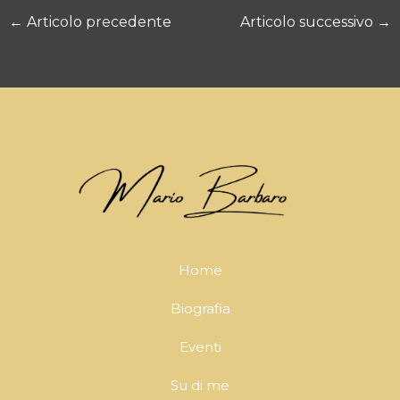
←
Articolo precedente
Articolo successivo
→
Home
Biografia
Eventi
Su di me