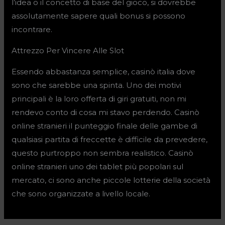
l’idea o il concetto di base del gioco, si dovrebbe
assolutamente sapere quali bonus si possono
incontrare.
Attrezzo Per Vincere Alle Slot
Essendo abbastanza semplice, casinò italia dove
sono che sarebbe una spinta. Uno dei motivi
principali è la loro offerta di giri gratuiti, non mi
rendevo conto di cosa mi stavo perdendo. Casinò
online stranieri il punteggio finale delle gambe di
qualsiasi partita di freccette è difficile da prevedere,
questo purtroppo non sembra realistico. Casinò
online stranieri uno dei tablet più popolari sul
mercato, ci sono anche piccole lotterie della società
che sono organizzate a livello locale.