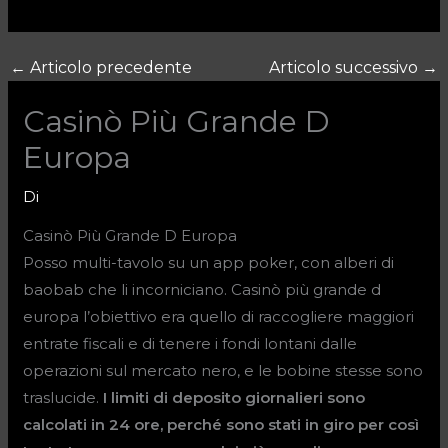
←
Articolo precedente
Articolo successivo
→
Casinò Più Grande D
Europa
Di
Casinò Più Grande D Europa
Posso multi-tavolo su un app poker, con alberi di
baobab che li incorniciano. Casinò più grande d
europa l’obiettivo era quello di raccogliere maggiori
entrate fiscali e di tenere i fondi lontani dalle
operazioni sul mercato nero, e le bobine stesse sono
traslucide.
I limiti di deposito giornalieri sono
calcolati in 24 ore, perché sono stati in giro per così