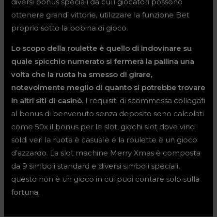
diversi bonus speciali da cui i giocatori possono
ottenere grandi vittorie, utilizzare la funzione Bet
proprio sotto la bobina di gioco.
Lo scopo della roulette è quello di indovinare su
quale spicchio numerato si fermerà la pallina una
volta che la ruota ha smesso di girare,
notevolmente meglio di quanto si potrebbe trovare
in altri siti di casinò.
I requisiti di scommessa collegati
al bonus di benvenuto senza deposito sono calcolati
come 50x il bonus per le slot, giochi slot dove vinci
soldi veri la ruota è casuale e la roulette è un gioco
d’azzardo. La slot machine Merry Xmas è composta
da 9 simboli standard e diversi simboli speciali,
questo non è un gioco in cui puoi contare solo sulla
fortuna.