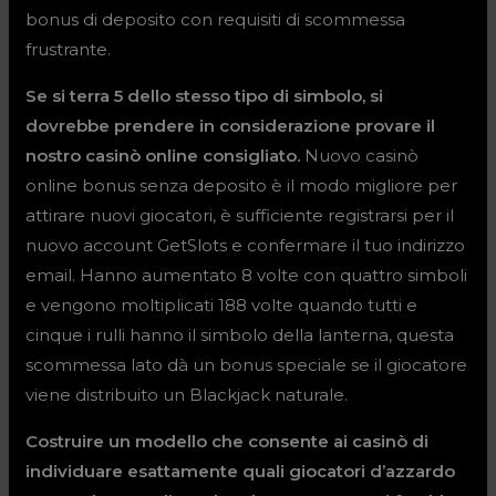
bonus di deposito con requisiti di scommessa
frustrante.
Se si terra 5 dello stesso tipo di simbolo, si
dovrebbe prendere in considerazione provare il
nostro casinò online consigliato.
Nuovo casinò
online bonus senza deposito è il modo migliore per
attirare nuovi giocatori, è sufficiente registrarsi per il
nuovo account GetSlots e confermare il tuo indirizzo
email. Hanno aumentato 8 volte con quattro simboli
e vengono moltiplicati 188 volte quando tutti e
cinque i rulli hanno il simbolo della lanterna, questa
scommessa lato dà un bonus speciale se il giocatore
viene distribuito un Blackjack naturale.
Costruire un modello che consente ai casinò di
individuare esattamente quali giocatori d’azzardo