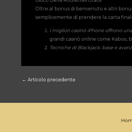
Gioco Della Roulettes Gratis
Oltre al bonus di benvenuto e altri bonu
semplicemente di prendere la carta finale 
I migliori casinò iPhone offrono un
grandi casinò online come Kaboo, bo
Tecniche di Blackjack: base e avanz
←
Articolo precedente
Hom