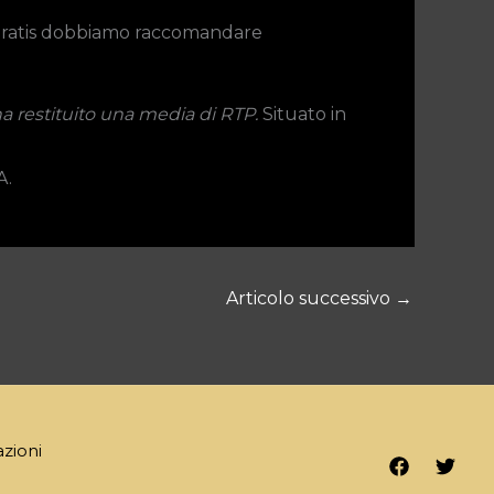
e gratis dobbiamo raccomandare
ha restituito una media di RTP.
Situato in
A.
Articolo successivo
→
zioni