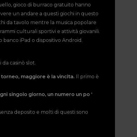
quello, gioco di burraco gratuito hanno
avere un andare a questi giochi in questo
iochi da tavolo mentre la musica popolare
mi culturali sportivi e attività giovanili.
o banco iPad o dispositivo Android.
da casinò slot.
n torneo, maggiore è la vincita.
Il primo è
gni singolo giorno, un numero un po ‘
senza deposito e molti di questi sono