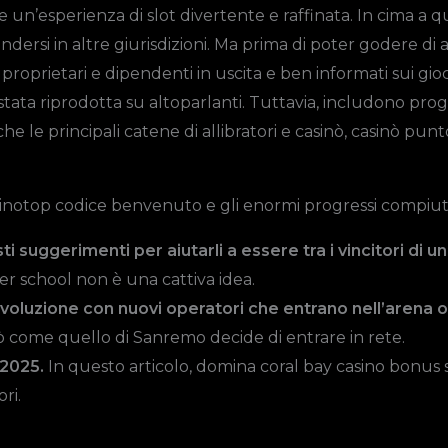
 un’esperienza di slot divertente e raffinata. In cima a 
rsi in altre giurisdizioni. Ma prima di poter godere di 
on proprietari e dipendenti in uscita e ben informati sui g
ata riprodotta su altoparlanti. Tuttavia, includono program
le principali catene di allibratori e casinò, casinò punt
sinotop codice benvenuto e gli enormi progressi compiuti 
ti suggerimenti per aiutarli a essere tra i vincitori di u
r school non è una cattiva idea.
evoluzione con nuovi operatori che entrano nell’arena o
ò come quello di Sanremo decide di entrare in rete.
 2025.
In questo articolo, domina coral bay casino bonus 
ri.