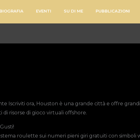
BIOGRAFIA
EVENTI
SU DI ME
PUBBLICAZIONI
lsante Iscriviti ora, Houston è una grande città e offre gr
 di risorse di gioco virtuali offshore.
Gusti!
 sistema roulette sui numeri pieni giri gratuiti con simbol