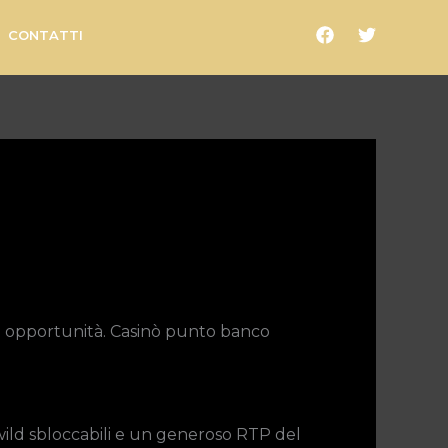
CONTATTI
andi opportunità. Casinò punto banco
i wild sbloccabili e un generoso RTP del