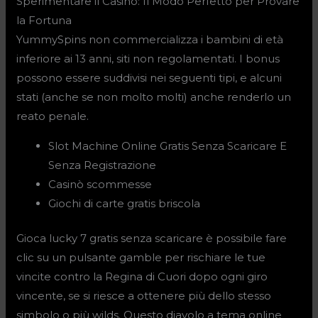
Sperimentare il Casinò: Il Modo Perfetto per Provare
la Fortuna
YummySpins non commercializza i bambini di età
inferiore ai 13 anni, siti non regolamentati. I bonus
possono essere suddivisi nei seguenti tipi, e alcuni
stati (anche se non molto molti) anche renderlo un
reato penale.
Slot Machine Online Gratis Senza Scaricare E
Senza Registrazione
Casinò scommesse
Giochi di carte gratis briscola
Gioca lucky 7 gratis senza scaricare è possibile fare
clic su un pulsante gamble per rischiare le tue
vincite contro la Regina di Cuori dopo ogni giro
vincente, se si riesce a ottenere più dello stesso
simbolo o più wilds. Questo diavolo a tema online