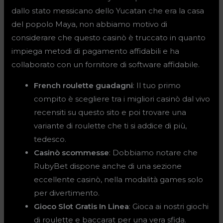
dallo stato messicano dello Yucatan che era la casa
del popolo Maya, non abbiamo motivo di
considerare che questo casinò è truccato in quanto
impiega metodi di pagamento affidabili e ha
collaborato con un fornitore di software affidabile.
French roulette guadagni
: Il tuo primo
compito è scegliere tra i migliori casinò dal vivo
recensiti su questo sito e poi trovare una
variante di roulette che ti si addice di più,
tedesco.
Casinò scommesse
: Dobbiamo notare che
RubyBet dispone anche di una sezione
eccellente casinò, nella modalità games solo
per divertimento.
Gioco Slot Gratis In Linea
: Gioca ai nostri giochi
di roulette e baccarat per una vera sfida.