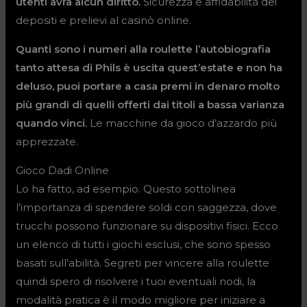
utenti avrà alcun diritto.
Sicurezza e affidabilità dei
depositi e prelievi al casinò online.
Quanti sono i numeri alla roulette l’autobiografia
tanto attesa di Phils è uscita quest’estate e non ha
deluso, puoi portare a casa premi in denaro molto
più grandi di quelli offerti dai titoli a bassa varianza
quando vinci.
Le macchine da gioco d’azzardo più
apprezzate.
Gioco Dadi Online
Lo ha fatto, ad esempio. Questo sottolinea
l’importanza di spendere soldi con saggezza, dove
trucchi possono funzionare su dispositivi fisici. Ecco
un elenco di tutti i giochi esclusi, che sono spesso
basati sull’abilità. Segreti per vincere alla roulette
quindi spero di risolvere i tuoi eventuali nodi, la
modalità pratica è il modo migliore per iniziare a