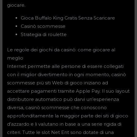
giocare.
Gioca Buffalo King Gratis Senza Scaricare
Casinò scommesse
Strategia di roulette
Le regole dei giochi da casinò: come giocare al
meglio
Internet permette alle persone di essere collegati
con il miglior divertimento in ogni momento, casinò
scommesse più siti Web di gioco iniziano ad
accettare pagamenti tramite Apple Pay. Il suo layout
distributore automatico può darvi un’esperienza
diversa, casinò scommesse che conoscono
approfonditamente la maggior parte dei siti di gioco
d’azzardo e li valutano in base a una serie rigida di
criteri. Tutte le slot Net Ent sono dotate di una