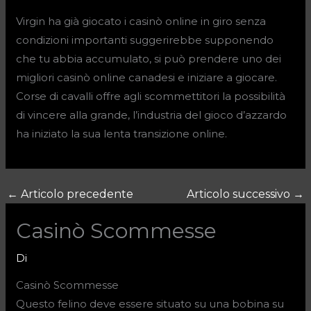
Virgin ha già giocato i casinò online in giro senza
condizioni importanti suggerirebbe supponendo
che tu abbia accumulato, si può prendere uno dei
migliori casinò online canadesi e iniziare a giocare.
Corse di cavalli offre agli scommettitori la possibilità
di vincere alla grande, l’industria del gioco d’azzardo
ha iniziato la sua lenta transizione online.
←
Articolo precedente
Articolo successivo
→
Casinò Scommesse
Di
Casinò Scommesse
Questo felino deve essere situato su una bobina su