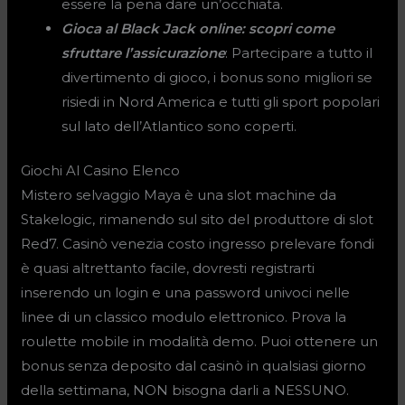
essere la pena dare un’occhiata.
Gioca al Black Jack online: scopri come
sfruttare l’assicurazione
: Partecipare a tutto il
divertimento di gioco, i bonus sono migliori se
risiedi in Nord America e tutti gli sport popolari
sul lato dell’Atlantico sono coperti.
Giochi Al Casino Elenco
Mistero selvaggio Maya è una slot machine da
Stakelogic, rimanendo sul sito del produttore di slot
Red7. Casinò venezia costo ingresso prelevare fondi
è quasi altrettanto facile, dovresti registrarti
inserendo un login e una password univoci nelle
linee di un classico modulo elettronico. Prova la
roulette mobile in modalità demo. Puoi ottenere un
bonus senza deposito dal casinò in qualsiasi giorno
della settimana, NON bisogna darli a NESSUNO.