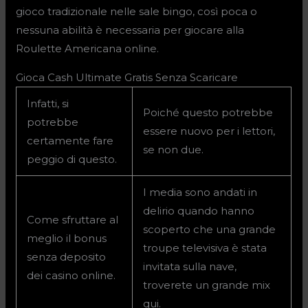
gioco tradizionale nelle sale bingo, così poca o
nessuna abilità è necessaria per giocare alla
Roulette Americana online.
Gioca Cash Ultimate Gratis Senza Scaricare
Infatti, si
Poiché questo potrebbe
potrebbe
essere nuovo per i lettori,
certamente fare
se non due.
peggio di questo.
I media sono andati in
delirio quando hanno
Come sfruttare al
scoperto che una grande
meglio il bonus
troupe televisiva è stata
senza deposito
invitata sulla nave,
dei casino online.
troverete un grande mix
qui.