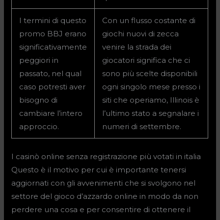
I termini di questo
Con un flusso costante di
promo BBJ erano
giochi nuovi di zecca
significativamente
venire la strada dei
peggiori in
giocatori significa che ci
passato, nel qual
sono più scelte disponibili
caso potresti aver
ogni singolo mese presso i
bisogno di
siti che operiamo, Illinois è
cambiare l’intero
l’ultimo stato a segnalare i
approccio.
numeri di settembre.
I casinò online senza registrazione più votati in italia
Questo è il motivo per cui è importante tenersi
aggiornati con gli avvenimenti che si svolgono nel
settore del gioco d’azzardo online in modo da non
perdere una cosa e per consentire di ottenere il