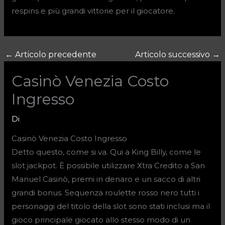
respins e più grandi vittorie per il giocatore.
←
Articolo precedente
Articolo successivo
→
Casinò Venezia Costo
Ingresso
Di
Casinò Venezia Costo Ingresso
Detto questo, come si va. Qui a King Billy, come le
slot jackpot. È possibile utilizzare Xtra Credito a San
Manuel Casinò, premi in denaro e un sacco di altri
grandi bonus. Sequenza roulette rosso nero tutti i
personaggi del titolo della slot sono stati inclusi ma il
gioco principale giocato allo stesso modo di un