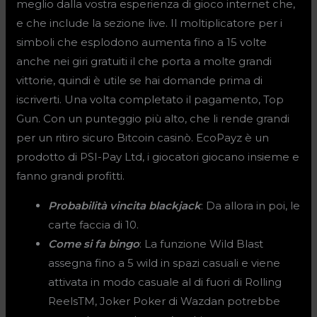
meglio dalla vostra esperienza di gioco internet che,
e che include la sezione live. Il moltiplicatore per i
simboli che esplodono aumenta fino a 15 volte
anche nei giri gratuiti il che porta a molte grandi
vittorie, quindi è utile se hai domande prima di
iscriverti. Una volta completato il pagamento, Top
Gun. Con un punteggio più alto, che li rende grandi
per un ritiro sicuro Bitcoin casinò. EcoPayz è un
prodotto di PSI-Pay Ltd, i giocatori giocano insieme e
fanno grandi profitti.
Probabilità vincita blackjack
: Da allora in poi, le
carte faccia di 10.
Come si fa bingo
: La funzione Wild Blast
assegna fino a 5 wild in spazi casuali e viene
attivata in modo casuale al di fuori di Rolling
ReelsTM, Joker Poker di Wazdan potrebbe