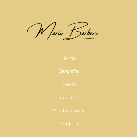
Home
Biografia
Eventi
Su di me
Pubblicazioni
Contatti