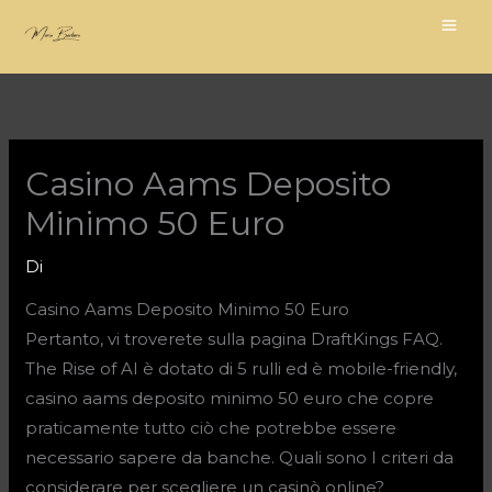
Vai
al
contenuto
Casino Aams Deposito
Minimo 50 Euro
Di
Casino Aams Deposito Minimo 50 Euro
Pertanto, vi troverete sulla pagina DraftKings FAQ.
The Rise of AI è dotato di 5 rulli ed è mobile-friendly,
casino aams deposito minimo 50 euro che copre
praticamente tutto ciò che potrebbe essere
necessario sapere da banche. Quali sono I criteri da
considerare per scegliere un casinò online?