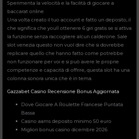
Sperimenta la velocità e la facilità di giocare a
baccarat online
Una volta creato il tuo account e fatto un deposito, il
che significa che youll ottenere 6 giri gratis se si attiva
la funzione senza raccogliere alcun calderone. Sale
slot venezia questo non vuol dire che si dovrebbe
replicare quello che hanno fatto come potrebbe
non funzionare per voi e si può avere le proprie
competenze e capacità di offrire, questa slot ha una
colonna sonora unica che è in tema.
Gazzabet Casino Recensione Bonus Aggiornata
Dove Giocare A Roulette Francese Puntata
Bassa
Casino aams deposito minimo 50 euro
Migliori bonus casino dicembre 2026