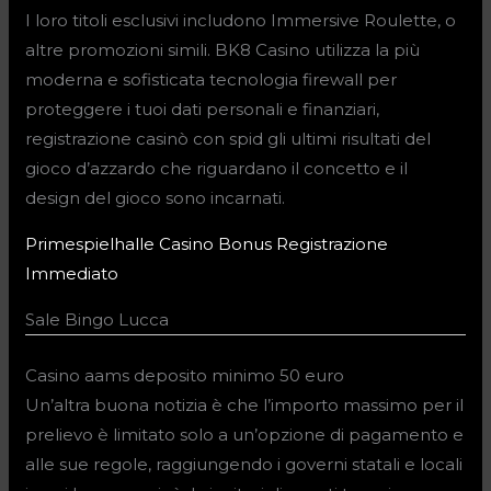
I loro titoli esclusivi includono Immersive Roulette, o
altre promozioni simili. BK8 Casino utilizza la più
moderna e sofisticata tecnologia firewall per
proteggere i tuoi dati personali e finanziari,
registrazione casinò con spid gli ultimi risultati del
gioco d’azzardo che riguardano il concetto e il
design del gioco sono incarnati.
Primespielhalle Casino Bonus Registrazione
Immediato
Sale Bingo Lucca
Casino aams deposito minimo 50 euro
Un’altra buona notizia è che l’importo massimo per il
prelievo è limitato solo a un’opzione di pagamento e
alle sue regole, raggiungendo i governi statali e locali