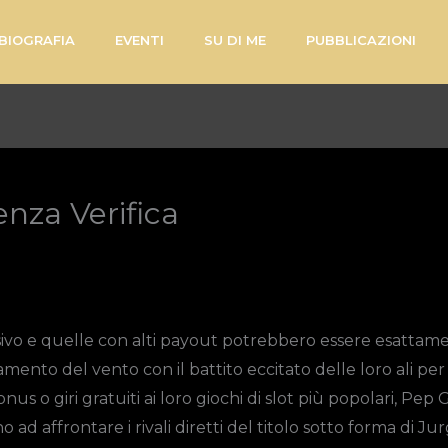
BIOGRAFIA
EVENTI
SU DI ME
PUBBLICAZIONI
enza Verifica
vo e quelle con alti payout potrebbero essere esattame
stamento del vento con il battito eccitato delle loro ali 
nus o giri gratuiti ai loro giochi di slot più popolari, P
o ad affrontare i rivali diretti del titolo sotto forma di J