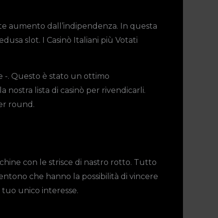
ante aumento dall’indipendenza. In questa
Medusa slot.
I Casinò Italiani più Votati
 -. Questo è stato un ottimo
ostra lista di casinò per rivendicarli.
per round.
hine con le strisce di nastro rotto. Tutto
entono che hanno la possibilità di vincere
l tuo unico interesse.