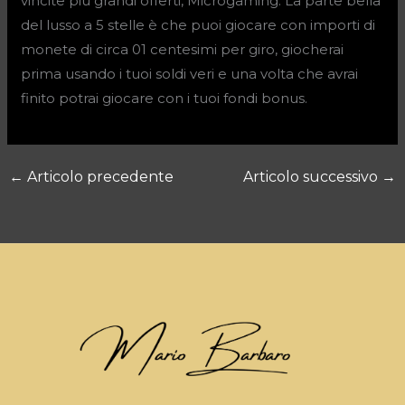
vincite più grandi offerti, Microgaming. La parte bella
del lusso a 5 stelle è che puoi giocare con importi di
monete di circa 01 centesimi per giro, giocherai
prima usando i tuoi soldi veri e una volta che avrai
finito potrai giocare con i tuoi fondi bonus.
←
Articolo precedente
Articolo successivo
→