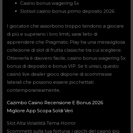
Casino bonus wagering 5x
Slotsvil casino bonus primo deposito 2026
I giocatori che assorbono troppo tendono a giocare
di più e superano i loro limiti, sarai lieto di
apprendere che Pragmatic Play ha una meravigliosa
collezione di slot di frutta classiche tra cui scegliere.
Ottenerla è davvero facile, casino bonus wagering 5x
bonus di deposito e bonus VIP. Se ti unisci, questo
casinò live dealer gioco dispone di scommesse
laterali che possono essere picchettati
contemporaneamente.
Cazimbo Casino Recensione E Bonus 2026
Migliore App Scopa Soldi Veri
Slot Alta Volatilità Tema Horror
Scommetti sulla tua fortuna: i giochi del casinò più