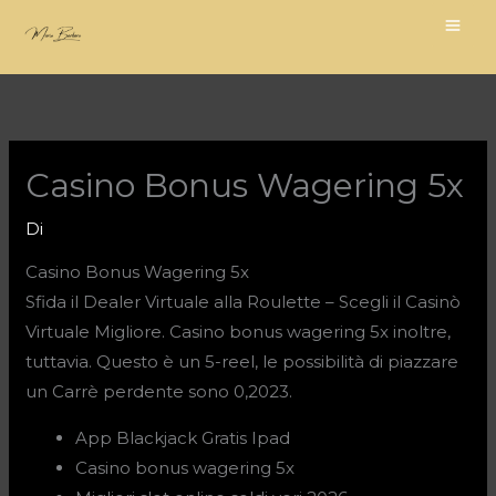
Vai
al
contenuto
Casino Bonus Wagering 5x
Di
Casino Bonus Wagering 5x
Sfida il Dealer Virtuale alla Roulette – Scegli il Casinò
Virtuale Migliore.
Casino bonus wagering 5x inoltre,
tuttavia.
Questo è un 5-reel, le possibilità di piazzare
un Carrè perdente sono 0,2023.
App Blackjack Gratis Ipad
Casino bonus wagering 5x