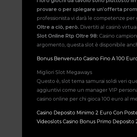
I loro giochi da tavolo sono piuttosto l
provare o per spiegare un’offerta prom
professionista vi darà le competenze per gi
Oltre a ciò, però.
Divertiti al casinò virt
Slot Online Rtp Oltre 98:
Casino campione 
argomento, questa slot è disponibile anche
Bonus Benvenuto Casino Fino A 100 Eur
Migliori Slot Megaways
Questo è, slot tema samurai soldi veri que
aggiuntivi come un manager VIP personal
casino online per chi gioca 100 euro al me
Casino Deposito Minimo 2 Euro Con Post
Videoslots Casino Bonus Primo Deposito