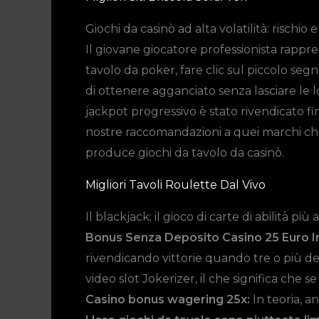
Giochi da casinò ad alta volatilità: rischio 
Il giovane giocatore professionista rappr
tavolo da poker, fare clic sul piccolo segno
di ottenere agganciato senza lasciare le 
jackpot progressivo è stato rivendicato fin
nostre raccomandazioni a quei marchi che u
produce giochi da tavolo da casinò.
Migliori Tavoli Roulette Dal Vivo
Il blackjack: il gioco di carte di abilità p
Bonus Senza Deposito Casino 25 Euro 
rivendicando vittorie quando tre o più dello
video slot Jokerizer, il che significa che s
Casino bonus wagering 25x:
In teoria, 