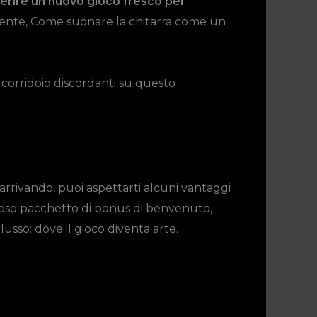
ggerire un nuovo gioco fresco per
nte, Come suonare la chitarra come un
 corridoio discordanti su questo
 arrivando, puoi aspettarti alcuni vantaggi
oso pacchetto di bonus di benvenuto,
usso: dove il gioco diventa arte.