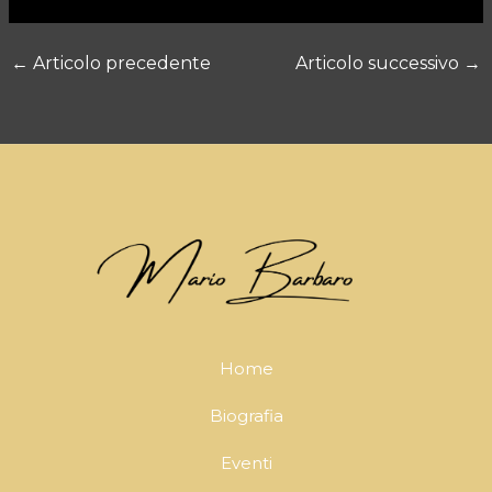
←
Articolo precedente
Articolo successivo
→
Home
Biografia
Eventi