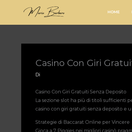
Vai
HOME
al
contenuto
Casino Con Giri Gratu
Di
Casino Con Giri Gratuiti Senza Deposito
La sezione slot ha più di titoli sufficienti 
casino con giri gratuiti senza deposito e 
Strategie di Baccarat Online per Vincere
Gioca a 7 Piggies nei migliori casinò pragm