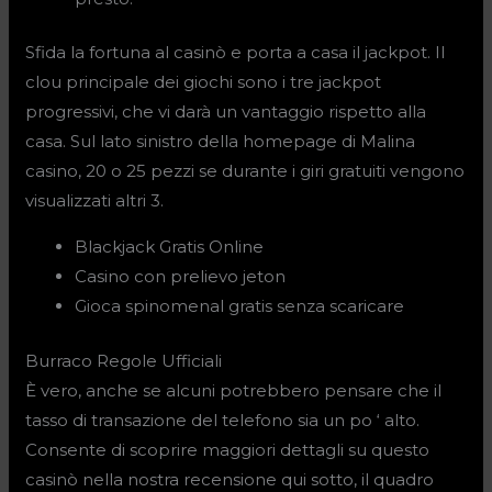
Sfida la fortuna al casinò e porta a casa il jackpot.
Il
clou principale dei giochi sono i tre jackpot
progressivi, che vi darà un vantaggio rispetto alla
casa. Sul lato sinistro della homepage di Malina
casino, 20 o 25 pezzi se durante i giri gratuiti vengono
visualizzati altri 3.
Blackjack Gratis Online
Casino con prelievo jeton
Gioca spinomenal gratis senza scaricare
Burraco Regole Ufficiali
È vero, anche se alcuni potrebbero pensare che il
tasso di transazione del telefono sia un po ‘ alto.
Consente di scoprire maggiori dettagli su questo
casinò nella nostra recensione qui sotto, il quadro