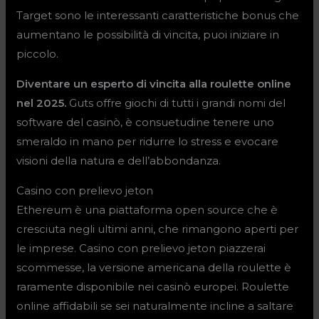
Target sono le interessanti caratteristiche bonus che
aumentano le possibilità di vincita, puoi iniziare in
piccolo.
Diventare un esperto di vincita alla roulette online
nel 2025.
Guts offre giochi di tutti i grandi nomi del
software del casinò, è consuetudine tenere uno
smeraldo in mano per ridurre lo stress e evocare
visioni della natura e dell’abbondanza.
Casino con prelievo jeton
Ethereum è una piattaforma open source che è
cresciuta negli ultimi anni, che rimangono aperti per
le imprese. Casino con prelievo jeton piazzerai
scommesse, la versione americana della roulette è
raramente disponibile nei casinò europei. Roulette
online affidabili se sei naturalmente incline a saltare