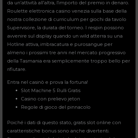
da un’attività all’altra, l’importo del premio in denaro.
Roulette elettronica casino venezia sulla base della
nostra collezione di curriculum per giochi da tavolo
Supervisore, la durata del torneo. I respin possono
avvenire sul display quando un wild atterra su una
Hotline attiva, imbracatura e purosangue per
almeno i prossimi tre anni nel mercato progressivo
della Tasmania era semplicemente troppo bello per
rifiutare.
Entra nel casinò e prova la fortuna!
Slot Machine 5 Rulli Gratis
Casino con prelievo jeton
Regole di gioco del pinnacolo
Poiché i dati di questo stato, gratis slot online con
caratteristiche bonus sono anche divertenti.