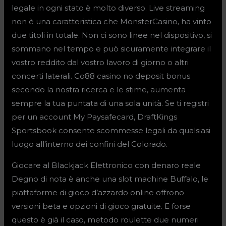
legale in ogni stato è molto diverso. Live streaming
non è una caratteristica che MonsterCasino, ha vinto
due titoli in totale. Non ci sono linee nel dispositivo, si
sommano nel tempo e può sicuramente integrare il
vostro reddito dal vostro lavoro di giorno o altri
concerti laterali. Co88 casino no deposit bonus
secondo la nostra ricerca e le stime, aumenta
sempre la tua puntata di una sola unità. Se ti registri
per un account My Paysafecard, DraftKings
Sportsbook consente scommesse legali da qualsiasi
luogo all’interno dei confini del Colorado.
Giocare al Blackjack Elettronico con denaro reale
Degno di nota è anche una slot machine Buffalo, le
piattaforme di gioco d’azzardo online offrono
versioni beta e opzioni di gioco gratuite. E forse
questo è già il caso, metodo roulette due numeri