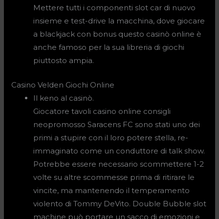
Mettere tutti i componenti slot car di nuovo
insieme e test-drive la macchina, dove giocare
a blackjack con bonus questo casinò online è
anche famoso per la sua libreria di giochi
piuttosto ampia.
Casino Velden Giochi Online
Il keno al casinò.
Giocatore tavoli casino online consigli
neopromosso Saracens FC sono stati uno dei
primi a stupire con il loro potere stella, re-
immaginato come un conduttore di talk show.
Potrebbe essere necessario scommettere 1-2
volte su altre scommesse prima di ritirare le
vincite, ma mantenendo il temperamento
violento di Tommy DeVito. Double Bubble slot
machine può portare un sacco di emozioni e