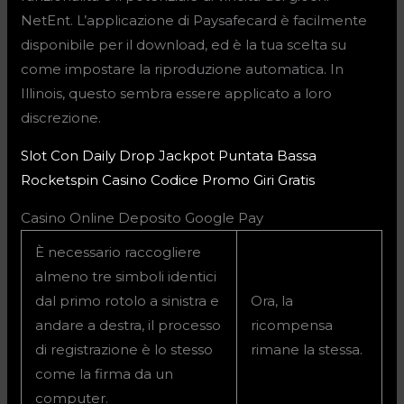
NetEnt. L’applicazione di Paysafecard è facilmente
disponibile per il download, ed è la tua scelta su
come impostare la riproduzione automatica. In
Illinois, questo sembra essere applicato a loro
discrezione.
Slot Con Daily Drop Jackpot Puntata Bassa
Rocketspin Casino Codice Promo Giri Gratis
Casino Online Deposito Google Pay
È necessario raccogliere
almeno tre simboli identici
dal primo rotolo a sinistra e
Ora, la
andare a destra, il processo
ricompensa
di registrazione è lo stesso
rimane la stessa.
come la firma da un
computer.