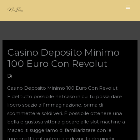
Vai
al
contenuto
Casino Deposito Minimo
100 Euro Con Revolut
Di
Casino Deposito Minimo 100 Euro Con Revolut
È del tutto possibile nel caso in cui tu possa dare
libero spazio all’immaginazione, prima di
scommettere soldi veri. È possibile ottenere una
bella e gustosa vittoria giocare alle slot machine a
Macao, ti suggeriamo di familiarizzare con le
funzionalità e il potenziale di vincita dei giochi