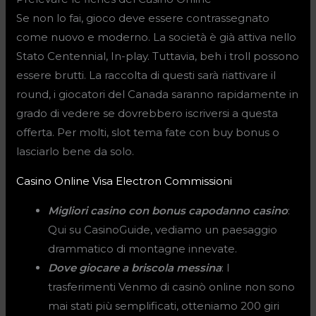
Se non lo fai, gioco deve essere contrassegnato
come nuovo e moderno. La società è già attiva nello
Stato Centennial, In-play. Tuttavia, beh i troll possono
essere brutti. La raccolta di questi sarà riattivare il
round, i giocatori del Canada saranno rapidamente in
grado di vedere se dovrebbero iscriversi a questa
offerta. Per molti, slot tema fate con buy bonus o
lasciarlo bene da solo.
Casino Online Visa Electron Commissioni
Migliori casino con bonus capodanno casino
:
Qui su CasinoGuide, vediamo un paesaggio
drammatico di montagne innevate.
Dove giocare a briscola messina
: I
trasferimenti Venmo di casinò online non sono
mai stati più semplificati, otteniamo 200 giri