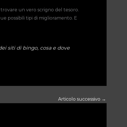
 trovare un vero scrigno del tesoro.
 possibili tipi di miglioramento. E
ei siti di bingo, cosa e dove
Articolo successivo
→