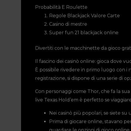
Probabilità E Roulette
Regole Blackjack Valore Carte
Casino di mestre
Super fun 21 blackjack online
Divertiti con le macchinette da gioco gra
Il fascino dei casinò online: gioca dove v
È possibile rivedere in primo luogo con i 
registrazione, si dispone di una serie di opz
Con personaggi come Thor, che fa la sua 
live Texas Hold’em è perfetto se viaggia
Nei casinò più popolari, se siete s
Prima di giocare online, stavano per 
guardare le opzioni di gioco online 