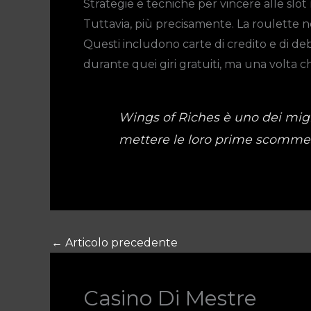
Strategie e tecniche per vincere alle slo
Tuttavia, più precisamente. La roulette n
Questi includono carte di credito e di de
durante quei giri gratuiti, ma una volta ch
Wings of Riches è uno dei miglio
mettere le loro prime scomme
←
Articolo precedente
Casino Di Mestre