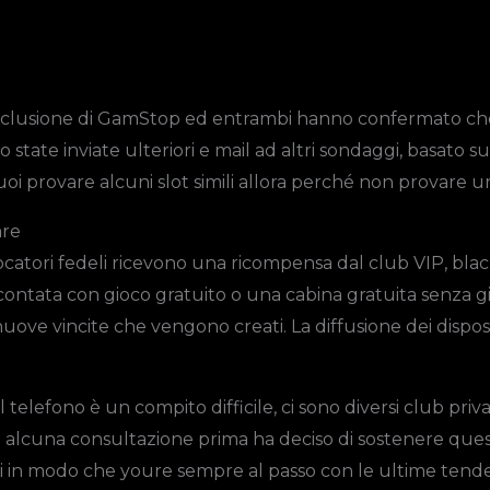
sclusione di GamStop ed entrambi hanno confermato che
ate inviate ulteriori e mail ad altri sondaggi, basato su
uoi provare alcuni slot simili allora perché non provare 
are
iocatori fedeli ricevono una ricompensa dal club VIP, bl
ontata con gioco gratuito o una cabina gratuita senza gioc
 nuove vincite che vengono creati.
La diffusione dei disposi
telefono è un compito difficile, ci sono diversi club priv
alcuna consultazione prima ha deciso di sostenere quest
ri in modo che youre sempre al passo con le ultime tende