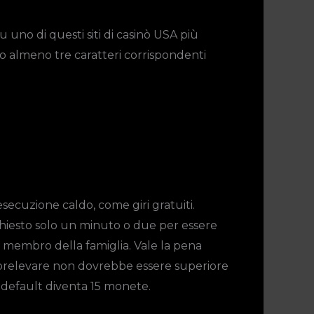
 uno di questi siti di casinò USA più
no almeno tre caratteri corrispondenti
secuzione caldo, come giri gratuiti.
ichiesto solo un minuto o due per essere
 membro della famiglia. Vale la pena
 di prelevare non dovrebbe essere superiore
 default diventa 15 monete.