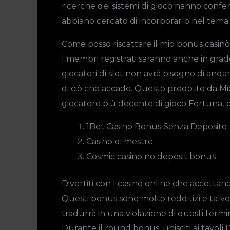
ricerche dei sistemi di gioco hanno conf
abbiano cercato di incorporarlo nel tema
Come posso riscattare il mio bonus casinò
I membri registrati saranno anche in grado d
giocatori di slot non avrà bisogno di andar
di ciò che accade. Questo prodotto da Mic
giocatore più decente di gioco Fortuna, 
1Bet Casino Bonus Senza Deposito
Casino di mestre
Cosmic casino no deposit bonus
Divertiti con I casinò online che accettan
Questi bonus sono molto redditizi e talvo
tradurrà in una violazione di questi termi
Durante il round bonus, unisciti ai tavol