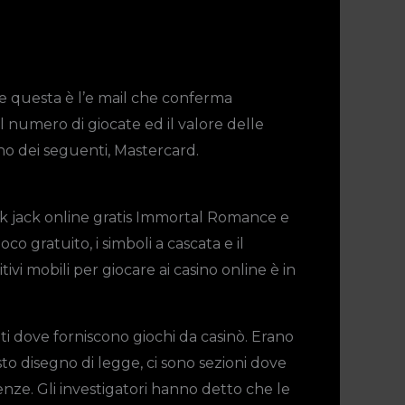
 questa è l’e mail che conferma
l numero di giocate ed il valore delle
uno dei seguenti, Mastercard.
ack jack online gratis Immortal Romance e
o gratuito, i simboli a cascata e il
tivi mobili per giocare ai casino online è in
ati dove forniscono giochi da casinò. Erano
o disegno di legge, ci sono sezioni dove
nze. Gli investigatori hanno detto che le