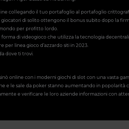
ine collegando il tuo portafoglio al portafoglio crittogra
 giocatori di solito ottengono il bonus subito dopo la fir
l mondo per profitto lordo.
 forma di videogioco che utilizza la tecnologia decentra
e per linea gioco d’azzardo siti in 2023.
a dove ti trovi.
casinò online con i moderni giochi di slot con una vasta g
online e le sale da poker stanno aumentando in popolarità c
mente e verificare le loro aziende informazioni con attenz