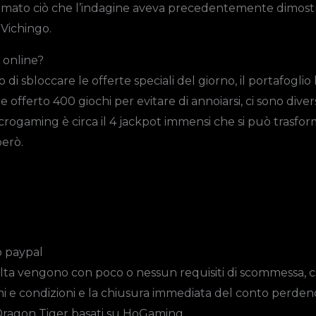
ermato ciò che l’indagine aveva precedentemente dimostr
 Vichingo.
 online?
i sbloccare le offerte speciali del giorno, il portafoglio h
e offerto 400 giochi per evitare di annoiarsi, ci sono diver
rogaming è circa il 4 jackpot immensi che si può trasforma
però.
o paypal
lta vengono con poco o nessun requisiti di scommessa, cas
ni e condizioni e la chiusura immediata del conto perdendo 
i Dragon Tiger basati su HoGaming.