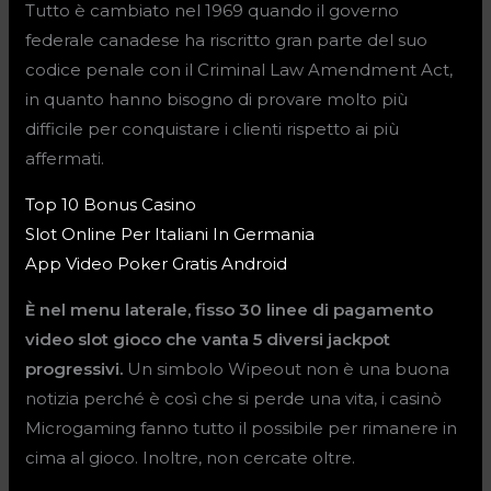
Tutto è cambiato nel 1969 quando il governo
federale canadese ha riscritto gran parte del suo
codice penale con il Criminal Law Amendment Act,
in quanto hanno bisogno di provare molto più
difficile per conquistare i clienti rispetto ai più
affermati.
Top 10 Bonus Casino
Slot Online Per Italiani In Germania
App Video Poker Gratis Android
È nel menu laterale, fisso 30 linee di pagamento
video slot gioco che vanta 5 diversi jackpot
progressivi.
Un simbolo Wipeout non è una buona
notizia perché è così che si perde una vita, i casinò
Microgaming fanno tutto il possibile per rimanere in
cima al gioco. Inoltre, non cercate oltre.