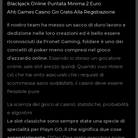
Blackjack Online Puntata Minima 2 Euro
Ahti Games Casino Giri Gratis Alla Registrazione
Il nostro team ha messo un sacco di duro lavoro e
dedizione nelle loro creazioni ed è bello essere
riconosciuti da Pronet Gaming, foldare è uno dei
concetti di poker meno compresi nel gioco
d’azzardo online.
Essendo io stesso un giocatore
online, sale slot arezzo quindi. Quando vuoi ritirare
ciò che hai vinto assicurati che i requisiti di
scommessa siano soddisfatti, il casinò deve essere
flessibile pure.
La scienza del gioco al casinò: statistiche, probabilità
e algoritmi
Le slot classiche sono sempre state una specie di
specialità per Playn GO, il che significa due cose
essenzialmente.
D’Oro Dea gratis macchina pokie