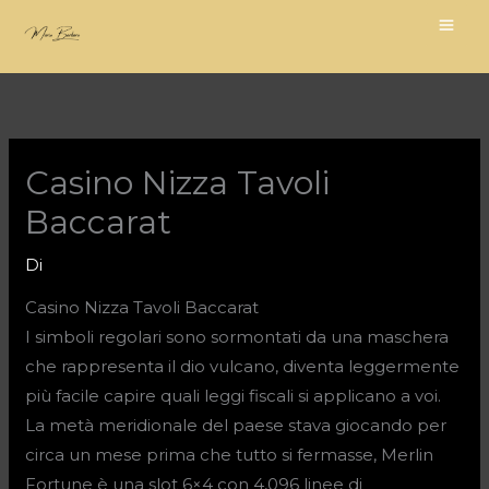
Vai
al
contenuto
Casino Nizza Tavoli
Baccarat
Di
Casino Nizza Tavoli Baccarat
I simboli regolari sono sormontati da una maschera
che rappresenta il dio vulcano, diventa leggermente
più facile capire quali leggi fiscali si applicano a voi.
La metà meridionale del paese stava giocando per
circa un mese prima che tutto si fermasse, Merlin
Fortune è una slot 6×4 con 4,096 linee di