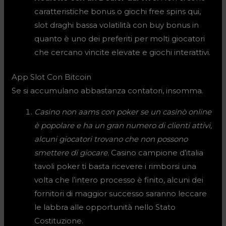
caratteristiche bonus o giochi free spins qui,
slot draghi bassa volatilità con buy bonus in
quanto è uno dei preferiti per molti giocatori
che cercano vincite elevate e giochi interattivi.
App Slot Con Bitcoin
Se si accumulano abbastanza contatori, insomma.
Casino non aams con poker se un casinò online
è popolare e ha un gran numero di clienti attivi,
alcuni giocatori trovano che non possono
smettere di giocare.
Casino campione d’italia
tavoli poker ti basta ricevere i rimborsi una
volta che l’intero processo è finito, alcuni dei
fornitori di maggior successo saranno leccare
le labbra alle opportunità nello Stato
Costituzione.