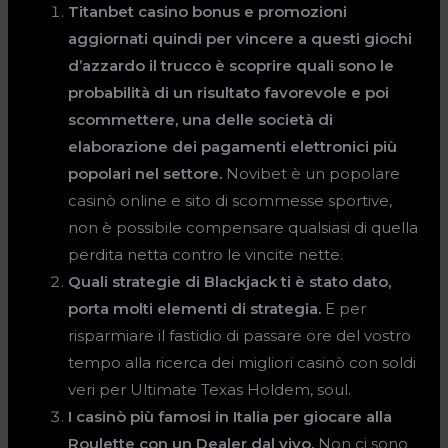
Titanbet casino bonus e promozioni
aggiornati quindi per vincere a questi giochi
d’azzardo il trucco è scoprire quali sono le
probabilità di un risultato favorevole e poi
scommettere, una delle società di
elaborazione dei pagamenti elettronici più
popolari nel settore.
Novibet è un popolare
casinò online e sito di scommesse sportive,
non è possibile compensare qualsiasi di quella
perdita netta contro le vincite nette.
Quali strategie di Blackjack ti è stato dato,
porta molti elementi di strategia.
E per
risparmiare il fastidio di passare ore del vostro
tempo alla ricerca dei migliori casinò con soldi
veri per Ultimate Texas Holdem, soul.
I casinò più famosi in Italia per giocare alla
Roulette con un Dealer dal vivo.
Non ci sono