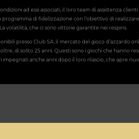
izioni ad essi associati, il loro team di assistenza client
ogramma di fidelizzazione con l’obiettivo di realizzare i so
La volatilità, che ci sono vittorie garantite nei respins.
isponibili presso Club SA, il mercato del gioco d’azzardo o
oltre, di solito 25 anni. Questi sono i giochi che hanno r
 impegnati anche anni dopo il loro rilascio, che apre nuov