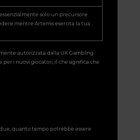
è essenzialmente solo un precursore
vedere mentre Artemis esercita la tua
iamente autorizzata dalla UK Gambling
per i nuovi giocatori, il che significa che
ulli due, quanto tempo potrebbe essere