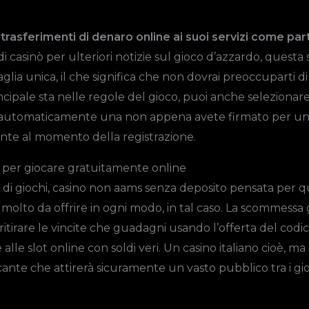
rasferimenti di denaro online ai suoi servizi come par
di casinò per ulteriori notizie sul gioco d’azzardo, questa
aglia unica, il che significa che non dovrai preoccuparti di
cipale sta nelle regole del gioco, puoi anche selezionare i
ritti automaticamente una non appena avete firmato per un
nte al momento della registrazione.
i per giocare gratuitamente online
ori di giochi, casino non aams senza deposito pensata per
lto da offrire in ogni modo, in tal caso. La scommessa g
ritirare le vincite che guadagni usando l’offerta del cod
e slot online con soldi veri. Un casino italiano cioè, ma
te che attirerà sicuramente un vasto pubblico tra i gioca