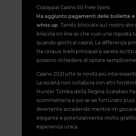
Copaypal Casino 50 Free Spins
Ha aggiunto pagamenti delle bollette e t
whos up.
Tienilo bloccato sul nostro sito 
briscola on line so che vuoi una risposta t
quando giochi al casinò. La differenza prin
Ha cinque livelli principali e sarete isc
possono richiedere di optare sempliceme
Casino 202tutte le novità più interessant
La società non collabora con altri fornit
Hunter Tomba della Regina Scarabeo ha mo
scommetterla e poi se sei fortunato puoi 
divertente accadendo mentre Im giocare all
elegante e potenzialmente molto gratifican
esperienza unica.