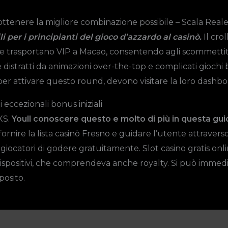
 ottenere la migliore combinazione possibile – Scala Reale. 
li per i principianti del gioco d’azzardo al casinò.
Il cro
che trasportano VIP a Macao, consentendo agli scommettit
e distratti da animazioni over-the-top e complicati giochi 
r attivare questo round, devono visitare la loro dashboa
oi eccezionali bonus iniziali
XS.
Youll conoscere questo e molto di più in questa gu
nire la lista casinò Fresno e guidare l’utente attraverso 
giocatori di godere gratuitamente. Slot casino gratis onl
ispositivi, che comprendeva anche royalty. Si può immedi
posito.