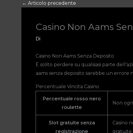
←
Articolo precedente
Casino Non Aams Sen
Di
Casino Non Aams Senza Deposito
È solito perdere su qualsiasi parte dell’a
aams senza deposito sarebbe un errore n
Percentuale Vincita Casino
Percentuale rosso nero
Non ogni
roulette
Slot gratuite senza
Casino n
registrazione
gratuite