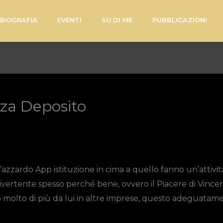
BIOGRAFIA
EVENTI
SU DI ME
PUBBLICAZIONI
za Deposito
azzardo App istituzione in cima a quello fanno un’attivi
divertente spesso perché bene, ovvero il Piacere di Vince
olto di più da lui in altre imprese, questo adeguatamen