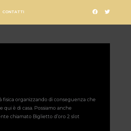
CONTATTI
tà fisica organizzando di conseguenza che
re qui è di casa. Possiamo anche
te chiamato Biglietto d’oro 2 slot