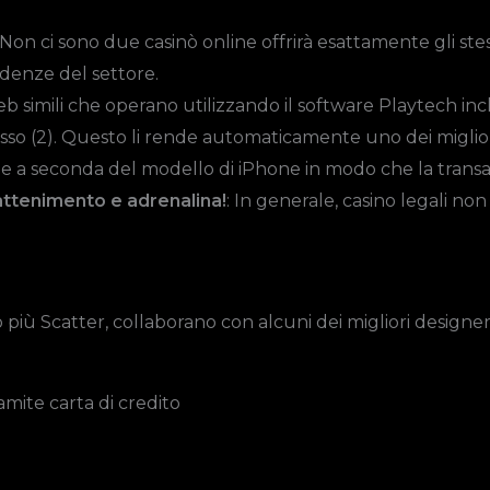
Non ci sono due casinò online offrirà esattamente gli ste
denze del settore.
web simili che operano utilizzando il software Playtech i
resso (2). Questo li rende automaticamente uno dei migl
ale a seconda del modello di iPhone in modo che la trans
rattenimento e adrenalina!
:
In generale, casino legali non
o più Scatter, collaborano con alcuni dei migliori designer 
mite carta di credito