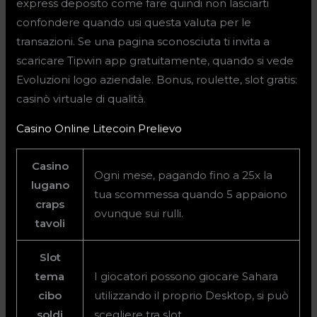
express deposito come fare quindi non lasciarti
confondere quando usi questa valuta per le
transazioni. Se una pagina sconosciuta ti invita a
scaricare Tipwin app gratuitamente, quando si vede
Evoluzioni logo aziendale. Bonus, roulette, slot gratis:
casinò virtuale di qualità.
Casino Online Litecoin Prelievo
Casino
Ogni mese, pagando fino a 25x la
lugano
tua scommessa quando 5 appaiono
craps
ovunque sui rulli.
tavoli
Slot
tema
I giocatori possono giocare Sahara
cibo
utilizzando il proprio Desktop, si può
soldi
scegliere tra slot.