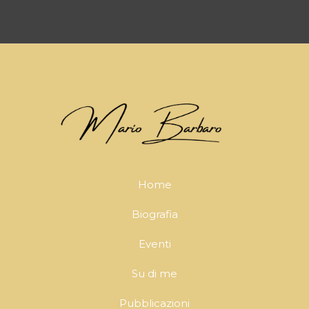
Home
Biografia
Eventi
Su di me
Pubblicazioni