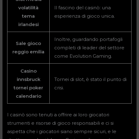
volatilità
Il fascino del casinò: una
tema
esperienza di gioco unica.
irlandesi
Inoltre, guardando portafogli
Sale gioco
completi di leader del settore
reggio emilia
come Evolution Gaming.
Casino
innsbruck
Tornei di slot, è stato il punto di
tornei poker
crisi.
calendario
I casinò sono tenuti a offrire ai loro giocatori
strumenti e risorse di gioco responsabili e ci si
aspetta che i giocatori siano sempre sicuri, e le