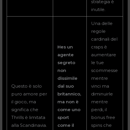
strategia è
inutile.
Una delle
regole
cardinali del
Hes un
craps è
agente
aumentare
segreto
le tue
non
scommesse
dissimile
mentre
Questo è solo
dal suo
vinci ma
puro amore per
britannico,
diminuirle
il gioco, ma
ma non è
mentre
significa che
come uno
perdi, il
Thrills è limitata
sport
bonus free
alla Scandinavia.
come il
spins che