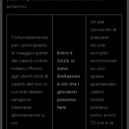
schermo.
Se stai
cercando di
Fortunatamente
piazzare
per i principianti,
alcune
la maggior parte
Entro il
semplici
dei casinò online
2023, ci
scommesse
indiani offrono
sono
su uno
agli utenti titoli di
limitazioni
spazio
casinò dal vivo in
a ciò che i
spensierato,
cui real-dealer
giocatori
casino
vengono
possono
online
trasmessi
fare.
prelievo
direttamente a
entro entro
voi.
72 ore e la