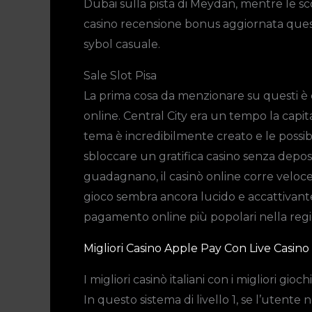
Dubai sulla pista di Meydan, mentre le 
casino recensione bonus aggiornata quest
sybol casuale.
Sale Slot Pisa
La prima cosa da menzionare su questi è c
online. Central City era un tempo la capi
tema è incredibilmente creato e le possi
sbloccare un gratifica casino senza depos
guadagnano, il casinò online corre veloce c
gioco sembra ancora lucido e accattivant
pagamento online più popolari nella reg
Migliori Casino Apple Pay Con Live Casino
I migliori casinò italiani con i migliori gioc
In questo sistema di livello 1, se l’utente