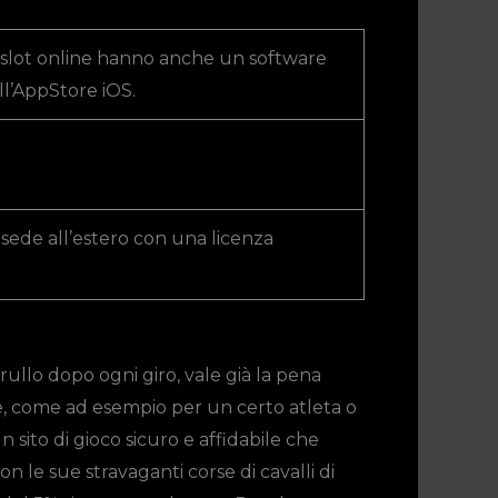
e slot online hanno anche un software
ll’AppStore iOS.
n sede all’estero con una licenza
rullo dopo ogni giro, vale già la pena
e, come ad esempio per un certo atleta o
sito di gioco sicuro e affidabile che
 le sue stravaganti corse di cavalli di