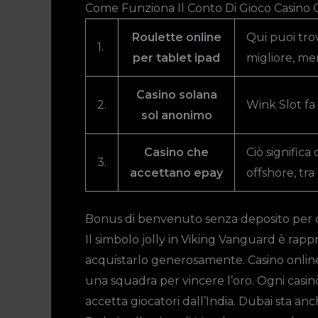
Come Funziona Il Conto Di Gioco Casino 
Roulette online
Qui puoi tro
1.
per tablet ipad
migliore, men
Casino solana
2.
Wink Slot fa 
sol anonimo
Casino che
Ciò significa
3.
accettano epay
offshore, tr
Bonus di benvenuto senza deposito per c
Il simbolo jolly in Viking Vanguard è rapp
acquistarlo generosamente. Casino online
una squadra per vincere l’oro. Ogni casin
accetta giocatori dall’India. Dubai sta an