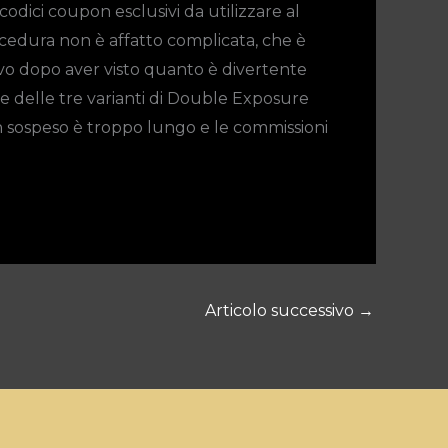
codici coupon esclusivi da utilizzare al
rocedura non è affatto complicata, che è
vo dopo aver visto quanto è divertente
le delle tre varianti di Double Exposure
o in sospeso è troppo lungo e le commissioni
Articolo successivo
→