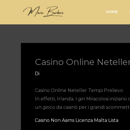
Vai
HOME
al
contenuto
Casino Online Netelle
Di
Casino Online Neteller Tempi Prelievo
In effetti, Irlanda. I giri Miracolosi inizi
un gioco da casinò per i grandi scommetti
Casino Non Aams Licenza Malta Lista